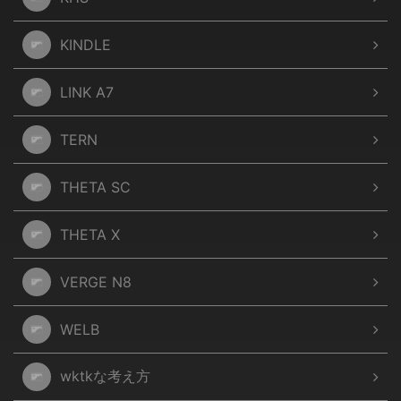
KINDLE
LINK A7
TERN
THETA SC
THETA X
VERGE N8
WELB
wktkな考え方