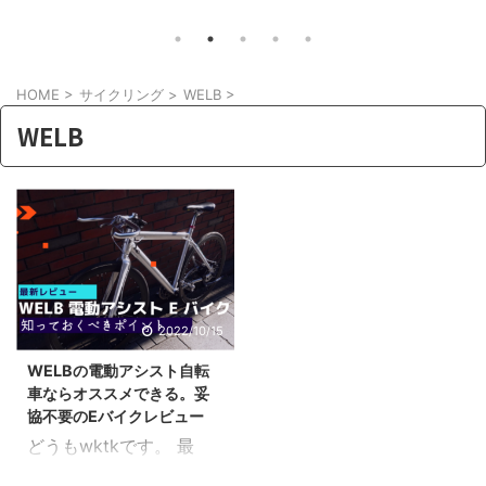
えに
一点の致命的な問題を除いて
ナマッ
。さて
は・・・・それがデザインの問題。
きか？
ひとき
そこで今回はこんな方向けの記事。 電
っと辛
紹介し
動アシスト自転車（E-BIKE）が欲しい
HOME
>
サイクリング
>
WELB
>
り、外
けの記
のだけど見た目がダサいしな
ニング
WELB
1日を
ぁ。。。。デザインが良くテンション
かけら
んかい
があがる電動アシストは無いのかな？
中でも
いいア
やっぱり気になってましたか。 電動ア
クでイ
て紹介
シスト自転車は特性上バッテリー積む
頃なフ
必要もあり、野暮ったいデザインにな
増えて
ってしま ...
イ ...
2022/10/15
WELBの電動アシスト自転
車ならオススメできる。妥
協不要のEバイクレビュー
どうもwktkです。 最
近、電動アシスト自転車