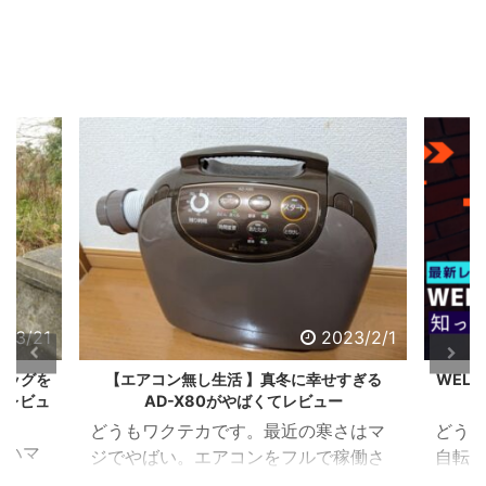
（E-BIKE）で走っている
人が本当に増えましたよ
ね。 乗ってみるとわかる
のですが本当に便利でイ
イ。 ただ一点の致命的な
問題を除いては・・・・
それがデザインの問題。
そこで今回はこんな方
向けの記事。 電動アシス
ト自転車（E-BIKE）が欲
しいのだけど見た目がダ
サいしなぁ。。。。デザ
インが良くテンションが
23/2/1
2022/10/15
あがる電動アシストは無
いのかな？ やっぱり気に
すぎる
WELBの電動アシスト自転車ならオススメで
ハイ
ー
きる。妥協不要のEバイクレビュー
919
なってましたか。 電動ア
シスト自転車は特性上バ
さはマ
どうもwktkです。 最近、電動アシスト
どう
ッテリー積む必要もあ
稼働さ
自転車（E-BIKE）で走っている人が本
車が
り、野暮ったいデザイン
え以前
当に増えましたよね。 乗ってみるとわ