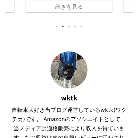
まく
になってしま ...
続きを見る
屋には
かるのですが本当に便利でイイ。 ただ
ノー2
えに
一点の致命的な問題を除いて
チナ
。さて
は・・・・それがデザインの問題。
べき
ひとき
そこで今回はこんな方向けの記事。 電
ょっ
紹介し
動アシスト自転車（E-BIKE）が欲しい
たり
けの記
のだけど見た目がダサいしな
ーニ
た1日を
ぁ。。。。デザインが良くテンション
出か
んかい
があがる電動アシストは無いのかな？
の中
でいいア
やっぱり気になってましたか。 電動ア
ラク
て紹介
シスト自転車は特性上バッテリー積む
手頃
必要もあり、野暮ったいデザインにな
が増
ってしま ...
バイ ..
wktk
自転車大好き当ブログ運営しているwktk(ワク
テカ)です。 Amazonのアソシエイトとして、
当メディアは適格販売により収入を得ていま
す。なお収益は次の自腹レビューに活かされ