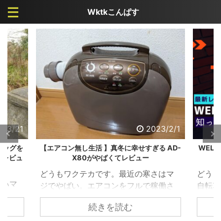
Wktkこんぱす
23/2/1
2022/10/15
 AD-
WELBの電動アシスト自転車ならオススメで
ハイ
きる。妥協不要のEバイクレビュー
919
さはマ
どうもwktkです。 最近、電動アシスト
どうも
稼働さ
自転車（E-BIKE）で走っている人が本
車が大
え以前
当に増えましたよね。 乗ってみるとわ
続きを読む
まくっ
屋には
かるのですが本当に便利でイイ。 ただ
ノー2