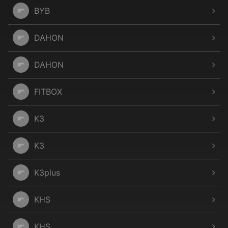
BYB
DAHON
DAHON
FITBOX
K3
K3
K3plus
KHS
KHS