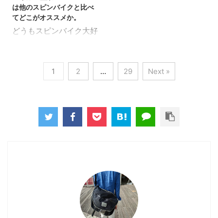
差万別。 しかしほとんど
ママな要求。 しかし、
ので紹介してきま ...
は他のスピンバイクと比べ
THETA SC2があるブロ
のメーカーにいえる事が
それを叶える網が ...
てどこがオススメか。
ンプトンライドは１ライ
コレ。 なんかデザインが
どうもスピンバイク大好
ド２度おいしい！【PR】
ゴチャゴチャしている製
きワクテカです。 大好き
そこで今回はこんな方向
品多くない？ そこ
すぎて、自腹で購入して
けの記事。リコーの360
で今回はこんな方向けの
ウォッチしまくっていま
度カメラ、シータの新機
記事 部屋に置いてもイン
1
2
…
29
Next »
す。 スピンバイクは安い
種がまた出るらしいんだ
テリアとして映える。そ
とは言えない。でもおす
けど、期待できるのかな
んなオシャレでかっこい
すめする価値は十分にあ
ぁ？ OK です。この問題
いスピンバイクが欲しい
る理由 そこで今回は
を深堀りしつつ解説しま
なぁ。 oK です。スピン
こんな方向けの記事。ス
しょう。 RICOH
バイクを自腹 ...
ピンバイクのHG-YX-
THETA ってこんなカ ...
5006は他のスピンバイ
クと比べてどんな点がオ
ススメなんだろう？ oK
です。スピンバイクを自
腹購入している私が、深
堀りしつつ解説します。
HG-YX-5006はこんなス