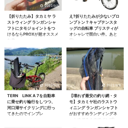
がら、結構走れて魅力
な方向けの記事。 TERN
まずこれを見てくださ
2022/9/5
2022/9/5
です。 部屋が暑いから、
的。 しかし・・・！こい
LINK A7の購入を検討し
い。 緑キャプテンスタッ
キュレーターを購入しよ
【折りたたみ】タカミヤ ラ
え?折りたたみが少ないブロ
つに待ったをかける存在
てるんだけど、後悔しな
グ(CAPTAIN STAG) キャ
うと思ってるんだけど、
ストウィング ランガンシャ
ンプトン？キャプテンスタ
が・・・・！ それが
いかなぁ？ oK です。こ
リーカート 折りたたみ式
どれを買うのがおす ...
フトにタモジョイントをつ
ッグの自転車 ブリスティが
DAHON K3 PLUSだ！
の問題を深堀りしつつ解
ツートンキャリー ...
けるならPROXが超オススメ
オシャレで面白い件。あと
DAHON K3 PLUSは日
説しつつ一緒に考えてい
な件
安い
本未発売の海外モデル。
きましょう。 TERN
どうもワクテカです以前
どうもwktk です折りた
以前紹介したがDAHON
LINK A7はこんな自転車
紹介した、まともに使え
たみ自転車が大好きすぎ
K3の兄貴分で、より高い
まずこれがTERN LINK
る最安の網であるタカミ
て自腹購入しまくってい
走行性能があるワケで
A7です。 10%OFF Tern
ヤのランガンシャフト。
ます。 折りたたみ自転車
す。 走れる自転車を手に
ターン Link A7 リンク
この網はとても使いやす
といえば、有名なのがブ
するとどうなるかわかり
折りたたみ自転車 2022
いんですが、もっと利便
ロンプトン 。折りたたみ
2022/9/3
2022/9/6
ますか？ そう。もっ
年モ ...
性を向上させる方法があ
機構もさることながら、
と。。。！もっと走れる
TERN LINK A 7を自動車
【壊れず最安の釣り網・タ
ります。 そこで今回はこ
やっぱりあのオシャレな
はず。そうだ！ハンドル
に乗せ釣り輪行をしつつ、
モ】タカミヤ社のラストウ
んな方向けの記事。タカ
デザインがいいんですよ
を改造 ...
河口湖サイクリングに行っ
ィニング ランガンシャフト
ミヤのランガンシャフト
ね。 しかしおしゃれと引
てきたのでインプレ
がおすすめランディングネ
のジョイントパーツに迷
き換えに、ブロンプトン
ットすぎる！のでインプレ
どうもwktkです。輪行と
ってるんだけど、どこ製
はお値段が超高い。そこ
どうもｗｋｔｋです。 最