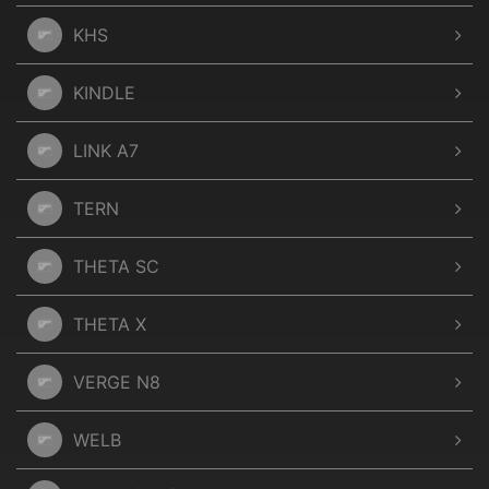
KHS
KINDLE
LINK A7
TERN
THETA SC
THETA X
VERGE N8
WELB