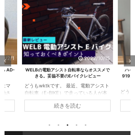
23/2/1
2022/10/15
 AD-
WELBの電動アシスト自転車ならオススメで
ハイ
きる。妥協不要のEバイクレビュー
919
さはマ
どうもwktkです。 最近、電動アシスト
どうも
稼働さ
自転車（E-BIKE）で走っている人が本
車が大
え以前
当に増えましたよね。 乗ってみるとわ
続きを読む
まくっ
屋には
かるのですが本当に便利でイイ。 ただ
ノー2
えに
一点の致命的な問題を除いて
ナマッ
。さて
は・・・・それがデザインの問題。
きか？
ひとき
そこで今回はこんな方向けの記事。 電
っと辛