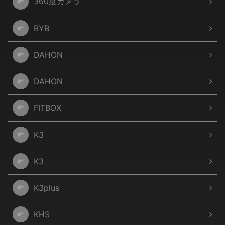
360度カメラ
BYB
DAHON
DAHON
FITBOX
K3
K3
K3plus
KHS