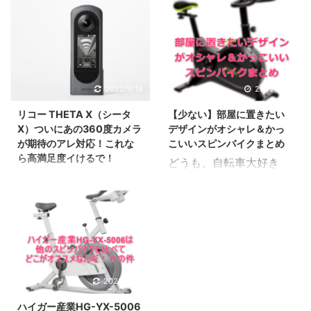
釣りの組み合わせにハマ
のパーツがおすすめなん
で今回はこんな方向けの
近よく釣りをしていま
っています。 改めて見る
だろう？ oK です。自腹
記事もっと安く、 ブロン
す。 しかし釣りでは、
と結構釣りの記事書いて
購入しているので紹介し
プトンっぽいレトロな感
たまに大型の魚が釣れる
いますね。 さて今回は、
ていきます。 ジョイント
じのお洒落っぽい自転車
事があります。 そうなる
以前から購入して愛用し
パーツはPROX買ってお
はないのかな？ そう、ブ
と網（タモ）がなくて大
ているTERN LINK A 7を
けば間違いなし。 まず結
ロンプトンのデザインに
2022/9/18
2022/2/27
型の魚を引き上げられな
車に積み、釣り輪行をし
論から言うとこれが最適
魅力を感じてる人も多い
リコー THETA X（シータ
【少ない】部屋に置きたい
い・・・！！ という事が
てきたので紹介していき
解です。 プロックス
わけです。oK です。や
X）ついにあの360度カメラ
デザインがオシャレ＆かっ
あるんですよね。しかし
ます。 この記事はこん
(PROX) タモジョイント
ばい自転車を発見しちゃ
が期待のアレ対応！これな
こいいスピンバイクまとめ
安いタモはすぐに折れた
な方向けの記事 TERN
ブラック PX864K cr ...
いましたので紹介してい
ら高満足度イけるで！
どうも、自転車大好き
り壊れる。 そこで今
LINK A 7を車での輪行用
きます。 ...
どうもwktkです。 リコ
wktk です。 自転車大好
回はこんな方向けの記
に買いたいんだけど、ど
ーのTheta（シータ）と
きすぎてスピンバイクな
事。 コンパクトで頑丈
んな風に使えるかイメー
いうカメラをご存知でし
んかもハマっています。
で、耐久性もあるそんな
ジを掴みたいな。釣り等
ょうか。コレは360°の撮
スピンバイクは安いとは
網（タモ）はないかな
のアウトドアの時にあっ
影ができるかなり際立っ
言えない。でもおすすめ
ぁ？あと最安でお願い！
たら便利かなぁ？ OK で
たカメラです。 このシリ
する価値は十分にある理
・・・・そんなモノな
す。実際にTERN LINK
ーズかなり面白くて、以
由 スピンバイクのデザ
い！とメーカーから助走
2022/9/20
A 7を軽自動車に積んで
前から注目しています。
インはメーカーごとに千
つけて殴られそうなワガ
河口湖に行ってきました
ハイガー産業HG-YX-5006
リコー 360度カメラ