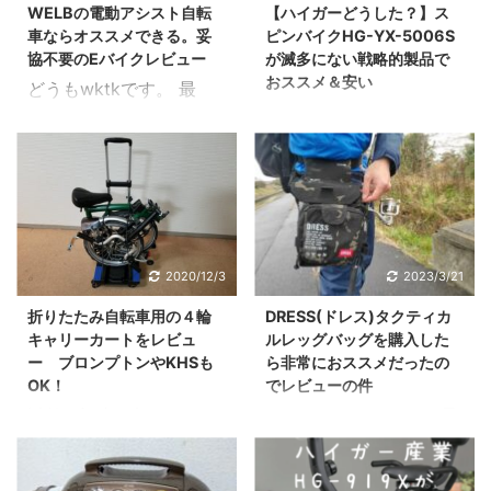
WELBの電動アシスト自転
【ハイガーどうした？】ス
車ならオススメできる。妥
ピンバイクHG-YX-5006S
協不要のEバイクレビュー
が滅多にない戦略的製品で
おススメ＆安い
どうもwktkです。 最
みんな大好きハイガーの
近、電動アシスト自転車
スピンバイク。 さて私は
（E-BIKE）で走っている
以前からハイガーのスピ
人が本当に増えましたよ
ンバイク購入レビュー記
ね。 乗ってみるとわかる
事を書くほど、スピンバ
のですが本当に便利でイ
イク好き。 そんな私が、
イ。 ただ一点の致命的な
ハイガーのスピンバイク
問題を除いては・・・・
2020/12/3
2023/3/21
のラインナップを、見て
それがデザインの問題。
折りたたみ自転車用の４輪
DRESS(ドレス)タクティカ
たらヤバいモノが目に飛
そこで今回はこんな方
キャリーカートをレビュ
ルレッグバッグを購入した
び込んできました。 そ
向けの記事。 電動アシス
ー ブロンプトンやKHSも
ら非常におススメだったの
れが新たなスピンバイ
ト自転車（E-BIKE）が欲
OK！
でレビューの件
ク”HG-YX-5006S”です
しいのだけど見た目がダ
以前の記事で折りたたみ
どうもｗｋｔｋです。最
コレがかなりヤバい。 そ
サいしなぁ。。。。デザ
自転車用のキャリーカー
近釣りにハマっていま
こで今回はすでにハイガ
インが良くテンションが
トの最適解を紹介しまし
す。 さて釣りをしている
ースピンバイクを持って
あがる電動アシストは無