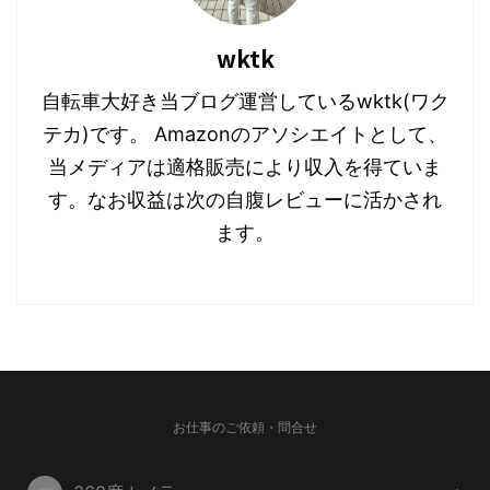
ピンバイク。 まずこれが
HG-YX-5006。 スピン
wktk
バイク デジタル計測付き
自転車大好き当ブログ運営しているwktk(ワク
＼1年保 ...
テカ)です。 Amazonのアソシエイトとして、
当メディアは適格販売により収入を得ていま
す。なお収益は次の自腹レビューに活かされ
ます。
お仕事のご依頼・問合せ