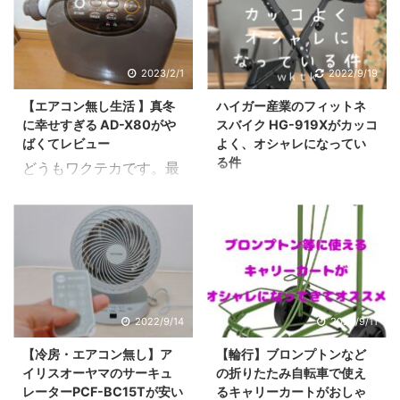
た。 実際に購入して手元
と、道具を取り出したり
る私から見た、HG-YX-
いのかな？ やっぱり気に
に届いたので、レビュー
しまったり結構忙しい
5006Sのヤバさを書いて
なってましたか。 電動ア
したいと思います。 実
し、意外と面倒う。そこ
いきます。 この記事は
シスト自転車は特性上バ
際に購入したのはこれで
で今回はこんな方向けの
2023/2/1
2022/9/19
こんな方向けの記事で
ッテリー積む必要もあ
すね。 リンク これを購
記事。 釣りの道具をノー
す。 ハイガーのスピンバ
り、野暮ったいデザイン
【エアコン無し生活 】真冬
ハイガー産業のフィットネ
入したわけですが実際に
ストレスで出し入れした
イクHG-YX-5 ...
になってしま ...
に幸せすぎる AD-X80がや
スバイク HG-919Xがカッコ
使ってみて感じたことは
い！なにかいい方法ない
ばくてレビュー
よく、オシャレになってい
以下になります ・４輪は
かなぁ？ OKです。この
る件
どうもワクテカです。最
すごくいい。 ・持ち手は
問題を深掘りしつつ解決
どうもワクテカです。折
近の寒さはマジでやば
伸縮自在でかっちりして
していきましょう。 今回
りたたみ自転車が大好き
い。エアコンをフルで稼
いる ・荷台部分がわりと
も自腹購入しているので
が高じて、購入して検証
働させるレベルですよ
広い ・キャリーカートの
紹介していきます。 【レ
しまくっています。
ね。 とはいえ以前から
持ち運びはブロンプトン
ビュー】渓流でのシマノ
【カスタマイズ】ルノー
紹介してるように、私の
なら激カンタン それでは
スコーピオンBFSによる
20インチ 折りたたみ自
部屋にはエアコンがあり
上記を深堀していきま
ベイトフィネスが最高に
転車 プラチナマッハ8の
ません。 それゆえに色々
2022/9/14
2022/9/11
す｡ ４輪はすごくいい
楽しい件 結論：DRESS
カスタムするなら何をす
な対策をしているわけで
ぞ 市場にあふれているキ
のタクティカルレッグバ
【冷房・エアコン無し】ア
【輪行】ブロンプトンなど
べきか？ さて、自転車好
す。さてそんな中でも、
ャリーカートと ...
ッグエアボーン ランガン
イリスオーヤマのサーキュ
の折りたたみ自転車で使え
きには最近ちょっと辛い
寒さ対策としてひときわ
スタ ...
レーターPCF-BC15Tが安い
るキャリーカートがおしゃ