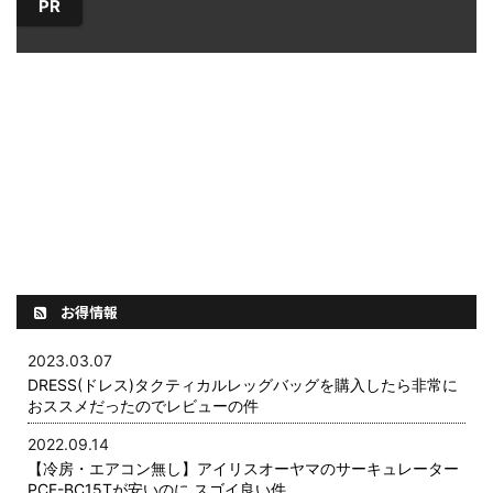
紹介し
動アシスト自転車（E-BIKE）が欲しい
PR
り、外
けの記
のだけど見た目がダサいしな
ニング
1日を
ぁ。。。。デザインが良くテンション
かけら
んかい
があがる電動アシストは無いのかな？
中でも
いいア
やっぱり気になってましたか。 電動ア
クでイ
て紹介
シスト自転車は特性上バッテリー積む
頃なフ
必要もあり、野暮ったいデザインにな
増えて
ってしま ...
イ ...
お得情報
2023.03.07
DRESS(ドレス)タクティカルレッグバッグを購入したら非常に
おススメだったのでレビューの件
2022.09.14
【冷房・エアコン無し】アイリスオーヤマのサーキュレーター
PCF-BC15Tが安いのに スゴイ良い件