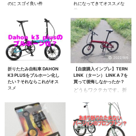
季節。。最近は雨が多か
満足度の高かったアイテ
のに スゴイ良い件
れになってきてオススメな
ったり、外は暑かった
ムを紹介します。 そこで
件
どうもワクテカです。夏
り。 がっつりトレーニン
今回はこんな方向けの記
どうもワクテカです。折
も終わりかけ、秋が始ま
グしようと思ったら、急
事。真冬の寒さに負けず
りたたみ自転車が大好き
ろうとしているというの
な雨で出かけられない。
頑張った1日を最高の気
すぎて検証しまくってい
にかなり暑い。 そんな暑
そういう時でも部屋の中
分で終えたいなぁ。なん
ます。 さてだいぶ前に
さの中ですが、私の部屋
でも有酸素トレーニング
かいい方法ない？ oK で
紹介した、ブロンプトン
にはエアコンがありませ
でたら、ラクでイイです
す。 マジでいいアイテム
に使うと便利なキャリー
ん。この記事でもエアコ
2022/9/7
2022/9/6
よね。 そうなるとお手
があったので自腹購入し
カート記事。 あれから月
ンがないことを言ってま
頃なフィットネスバイク
て紹介します。 AD-
折りたたみ自転車 DAHON
【自腹購入インプレ】TERN
日が経ち、キャリーカー
すね。 【エアコン、暖房
を、探す人が増えてきま
X80がアンサ ...
K3 PLUSをブルホーン化し
LINK（ターン） LINK A 7を
トもだいぶ進化してきま
無し】電熱ベストを室内
す。しかし フィットネス
たい？それならこれがオス
買って後悔しなかったか？
した。そこで今回はこん
用の服として使うのはオ
バイ ...
スメ
どうもワクテカです。折
な方向けの記事。ブロン
ススメか？＜電熱ベス
どうもワクテカです。折
りたたみ自転車大好きす
プトンに使えるようなオ
ト、電熱パンツ＞ その
りたたみ自転車大好きす
ぎて、自腹購入しまくっ
シャレなキャリーカート
ため扇風機を使ってた訳
ぎて、自腹購入しまくっ
ています さてそんな私で
ないのかな？ oK です。
です。しかし扇風機だ
ています 大人気の
すが、2年ほど前にTERN
深堀りしつつ解説してい
と、部屋の排熱用にはち
DAHON K 3。この自転
のLINK A7を購入してい
きます。 最近のキャリー
ょっと弱い。 そこで今
車はコンパクトでありな
ます。そこで今回はこん
カートはかなりオシャレ
回はこんな方向けの記事