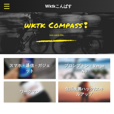
Wktkこんぱす
スマホ・通信・ガジェ
ブロンプトン・Verge
ット
N8
生活改善ハック/スキ
ワークマン
ルアップ