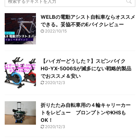
新
ッ
新
ン
し
ク
し
ド
い
し
い
ウ
ウ
て
ウ
で
WELBの電動アシスト自転車ならオススメ
ィ
く
ィ
開
ン
だ
ン
き
できる。妥協不要のEバイクレビュー
ド
さ
ド
ま
ウ
い
ウ
す
2022/10/15
で
(
で
)
開
新
開
き
し
き
ま
い
ま
す
ウ
す
)
ィ
)
ン
ド
【ハイガーどうした？】スピンバイク
ウ
で
HG-YX-5006Sが滅多にない戦略的製品
開
き
でおススメ＆安い
ま
す
2020/12/3
)
折りたたみ自転車用の４輪キャリーカー
トをレビュー ブロンプトンやKHSも
OK！
2020/12/3