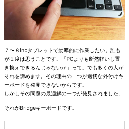
e
す
e
r
る
r
で
に
で
共
は
共
有
ク
有
(
リ
(
新
ッ
新
し
ク
し
い
し
い
ウ
て
ウ
ィ
く
ィ
ン
だ
ン
ド
さ
ド
ウ
い
ウ
７〜８Incタブレットで効率的に作業したい。誰も
で
(
で
開
新
開
き
し
き
が１度は思うことです。「PCよりも断然軽いし置
ま
い
ま
す
ウ
す
き換えできるんじゃないか」って。でも多くの人が
)
ィ
)
ン
ド
それを諦めます。その理由の一つが適切な外付けキ
ウ
で
ーボードを発見できないからです。
開
き
ま
しかしその問題の最適解の一つが発見されました。
す
)
それがBridgeキーボードです。