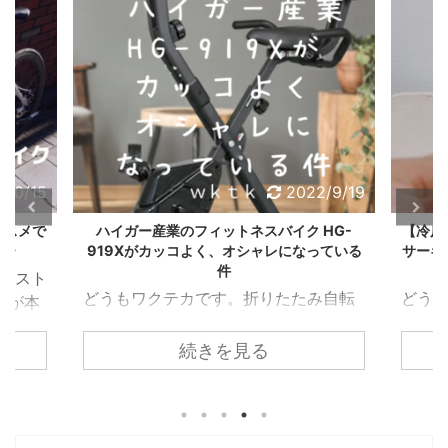
ンク こいつがここ数年最
ク
e
ートウォッチで計測でき
てみたので紹介していき
ク
F
し
b
リ
a
高に活躍しており、あま
て
o
ますが頭一つとびぬけた
ます。 近所にある恐怖を
ッ
c
T
o
ク
e
りに良いので紹介しま
w
k
睡眠計測機能を持ってい
感じるほどの下り坂 私の
し
b
i
で
て
o
す。 それではスタートで
t
共
る機種があります。 そ
通勤経路の近くには20ｍ
T
o
t
有
w
k
す。 もみ心地に揺らぎが
e
す
れがHuawei band2Pro
程度の区間ですが、非常
i
で
r
る
t
共
あるのが気持ちいい！ 私
で
に
...
に傾 ...
t
有
共
は
e
す
はいろんな機種のシート
有
ク
r
る
(
リ
で
に
マッサージ機を試してき
新
ッ
共
は
/10/15
2022/9/19
共有:
共有:
し
ク
有
ク
ました。そのなかでも最
い
し
(
リ
ウ
て
新
ッ
もよかったのがDoctor
ィ
く
ススメで
ハイガー産業のフィットネスバイク HG-
【冷房
し
ク
ン
だ
い
し
Airのマッサージピローな
ュー
919Xがカッコよく、オシャレになっている
サーキ
ド
さ
ク
F
ク
F
ウ
て
ウ
い
リ
a
リ
a
件
ィ
く
のです。私は首と肩と後
で
(
アシスト
ッ
c
ッ
c
ン
だ
開
新
ク
e
ク
e
ド
さ
どうもワクテカです。折りたたみ自転
どう
頭部がこるんですが、そ
き
し
人が本
し
b
し
b
ウ
い
ま
い
て
o
て
o
で
(
車が大好きが高じて、購入して検証し
け、
のコリを絶妙にほぐして
す
ウ
るとわ
T
o
T
o
開
新
)
ィ
w
k
w
k
き
し
まくっています。 【カスタマイズ】ル
にかな
くれます。 ポイントは
ン
続きを見る
 ただ
i
で
i
で
ま
い
ド
t
共
t
共
す
ウ
ノー20インチ 折りたたみ自転車 プラ
が、
①もみほぐしの玉の形
ウ
t
有
t
有
)
ィ
で
e
す
e
す
ン
チナマッハ8のカスタムするなら何をす
ん。
状と、②マッサージピ
開
題。
r
る
r
る
ド
き
で
に
で
に
ウ
べきか？ さて、自転車好きには最近ち
を言っ
ローの布の厚みです。 ...
ま
。 電
共
は
共
は
で
す
有
ク
有
ク
開
ょっと辛い季節。。最近は雨が多かっ
し】
)
欲しい
(
リ
(
リ