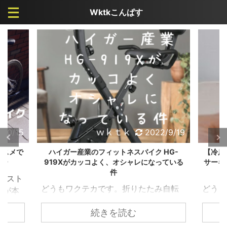
Wktkこんぱす
/10/15
2022/9/19
ススメで
ハイガー産業のフィットネスバイク HG-
【冷房
ュー
919Xがカッコよく、オシャレになっている
サーキ
件
アシスト
どうもワクテカです。折りたたみ自転
どうも
人が本
車が大好きが高じて、購入して検証し
け、秋
るとわ
続きを読む
まくっています。 【カスタマイズ】ル
にかな
 ただ
ノー20インチ 折りたたみ自転車 プラチ
が、私