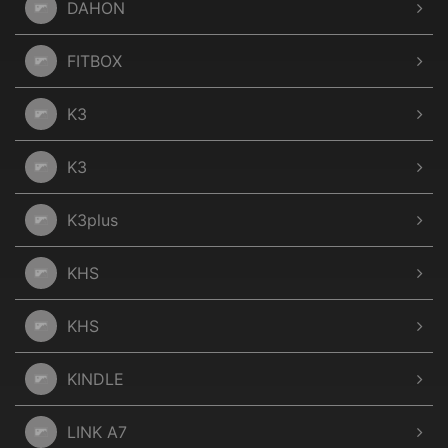
DAHON
FITBOX
K3
K3
K3plus
KHS
KHS
KINDLE
LINK A7