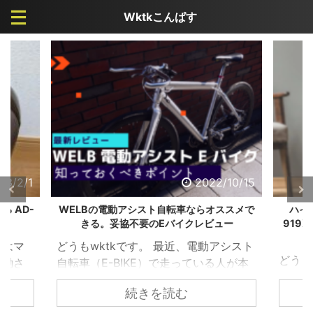
Wktkこんぱす
/10/15
2022/9/19
ススメで
ハイガー産業のフィットネスバイク HG-
【冷房
ュー
919Xがカッコよく、オシャレになっている
サーキ
件
アシスト
どうもワクテカです。折りたたみ自転
どうも
人が本
車が大好きが高じて、購入して検証し
け、秋
るとわ
続きを読む
まくっています。 【カスタマイズ】ル
にかな
 ただ
ノー20インチ 折りたたみ自転車 プラチ
が、私