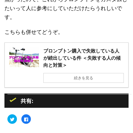
たいって人に参考にしていただけたらうれしいで
す。
こちらも併せてどうぞ。
ブロンプトン購入で失敗している人
が続出している件 ＜失敗する人の傾
向と対策＞
続きを見る
共有:
ク
F
リ
a
ッ
c
ク
e
し
b