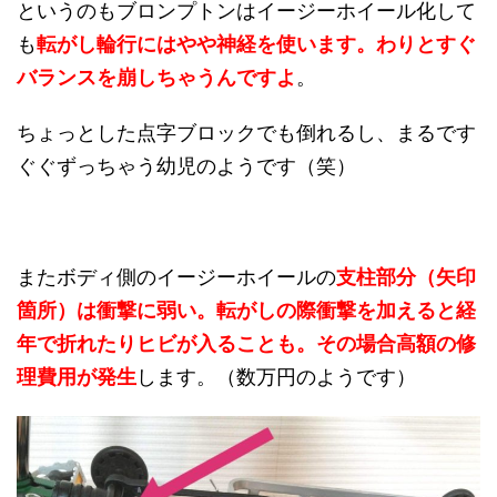
というのもブロンプトンはイージーホイール化して
も
転がし輪行にはやや神経を使います。わりとすぐ
バランスを崩しちゃうんですよ
。
ちょっとした点字ブロックでも倒れるし、まるです
ぐぐずっちゃう幼児のようです（笑）
またボディ側のイージーホイールの
支柱部分（矢印
箇所）は衝撃に弱い。転がしの際衝撃を加えると経
年で折れたりヒビが入ることも。その場合高額の修
理費用が発生
します。（数万円のようです）