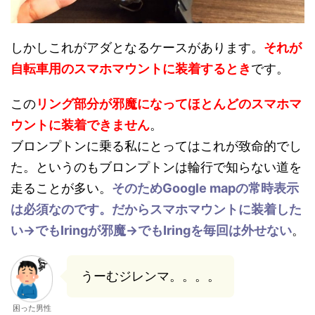
しかしこれがアダとなるケースがあります。
それが
自転車用のスマホマウントに装着するとき
です。
この
リング部分が邪魔になってほとんどのスマホマ
ウントに装着できません
。
ブロンプトンに乗る私にとってはこれが致命的でし
た。というのもブロンプトンは輪行で知らない道を
走ることが多い。
そのためGoogle mapの常時表示
は必須なのです。だからスマホマウントに装着した
い→でもIringが邪魔→でもIringを毎回は外せない
。
うーむジレンマ。。。。
困った男性