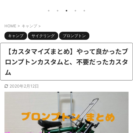
ナマッハ8のカスタムするなら何をすべ
ん。こ
題。
きか？ さて、自転車好きには最近ちょ
を言っ
。 電
っと辛い季節。。最近は雨が多かった
し】電
欲しい
HOME
>
キャンプ
>
り、外は暑かったり。 がっつりトレー
うのは
ニングしようと思ったら、急な雨で出
熱パン
ション
キャンプ
サイクリング
ブロンプトン
かけられない。そういう時でも部屋の
た訳で
かな？
中でも有酸素トレーニングでたら、ラ
排熱用
【カスタマイズまとめ】やって良かったブ
電動ア
クでイイですよね。 そうなるとお手
回はこ
ー積む
ロンプトンカスタムと、不要だったカスタ
頃なフィットネスバイクを、探す人が
暑いか
ンにな
ム
増えてきます。しかし フィットネスバ
と思っ
イ ...
おす ...
2020年2月12日
共有:
共有:
ク
F
ク
リ
a
リ
ッ
c
ッ
ク
e
ク
し
b
し
て
o
て
T
o
T
w
k
w
i
で
i
t
共
t
t
有
t