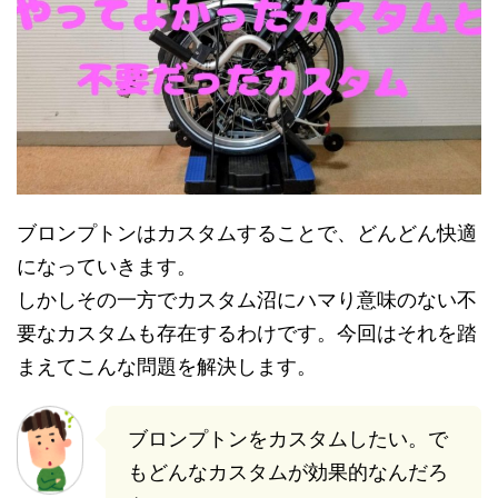
e
す
e
r
る
r
で
に
で
共
は
共
有
ク
有
(
リ
(
新
ッ
新
し
ク
し
い
し
い
ウ
て
ウ
ィ
く
ィ
ン
だ
ン
ド
さ
ド
ウ
い
ウ
で
(
で
開
新
開
き
し
き
ブロンプトンはカスタムすることで、どんどん快適
ま
い
ま
す
ウ
す
)
ィ
)
になっていきます。
ン
ド
しかしその一方でカスタム沼にハマり意味のない不
ウ
で
開
要なカスタムも存在するわけです。今回はそれを踏
き
ま
まえてこんな問題を解決します。
す
)
ブロンプトンをカスタムしたい。で
もどんなカスタムが効果的なんだろ