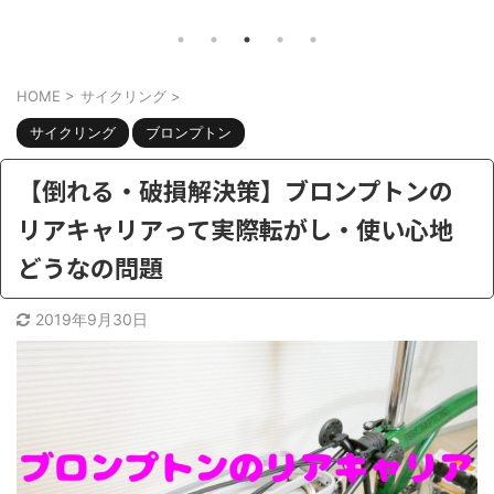
ナマッハ8のカスタムするなら何をすべ
ん。こ
題。
きか？ さて、自転車好きには最近ちょ
を言っ
。 電
っと辛い季節。。最近は雨が多かった
し】電
欲しい
HOME
>
サイクリング
>
り、外は暑かったり。 がっつりトレー
うのは
ニングしようと思ったら、急な雨で出
熱パン
ション
サイクリング
ブロンプトン
かけられない。そういう時でも部屋の
た訳で
かな？
中でも有酸素トレーニングでたら、ラ
排熱用
【倒れる・破損解決策】ブロンプトンの
電動ア
クでイイですよね。 そうなるとお手
回はこ
ー積む
リアキャリアって実際転がし・使い心地
頃なフィットネスバイクを、探す人が
暑いか
ンにな
どうなの問題
増えてきます。しかし フィットネスバ
と思っ
イ ...
おす ...
2019年9月30日
共有:
共有:
ク
F
ク
リ
a
リ
ッ
c
ッ
ク
e
ク
し
b
し
て
o
て
T
o
T
w
k
w
i
で
i
t
共
t
t
有
t