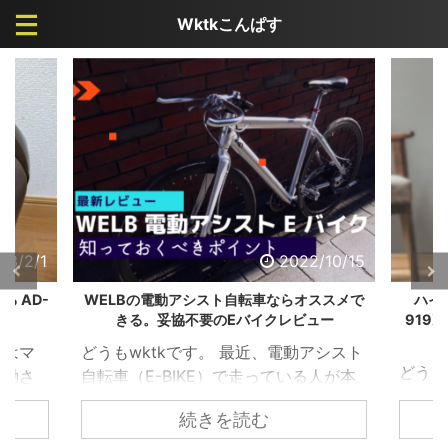
Wktkこんぱす
/10/15
2022/9/19
ススメで
ハイガー産業のフィットネスバイク HG-
【冷房
ュー
919Xがカッコよく、オシャレになっている
サーキ
件
アシスト
どうもワクテカです。折りたたみ自転
どうも
人が本
車が大好きが高じて、購入して検証し
け、秋
るとわ
続きを読む
まくっています。 【カスタマイズ】ル
にかな
 ただ
ノー20インチ 折りたたみ自転車 プラチ
が、私