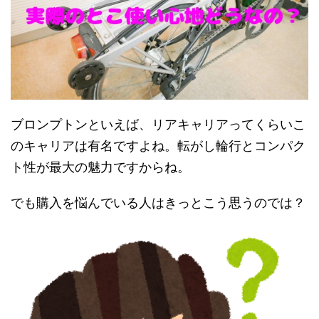
e
す
e
r
る
r
で
に
で
共
は
共
有
ク
有
(
リ
(
新
ッ
新
し
ク
し
い
し
い
ウ
て
ウ
ィ
く
ィ
ン
だ
ン
ド
さ
ド
ウ
い
ウ
ブロンプトンといえば、リアキャリアってくらいこ
で
(
で
開
新
開
き
し
き
のキャリアは有名ですよね。転がし輪行とコンパク
ま
い
ま
す
ウ
す
ト性が最大の魅力ですからね。
)
ィ
)
ン
ド
ウ
でも購入を悩んでいる人はきっとこう思うのでは？
で
開
き
ま
す
)