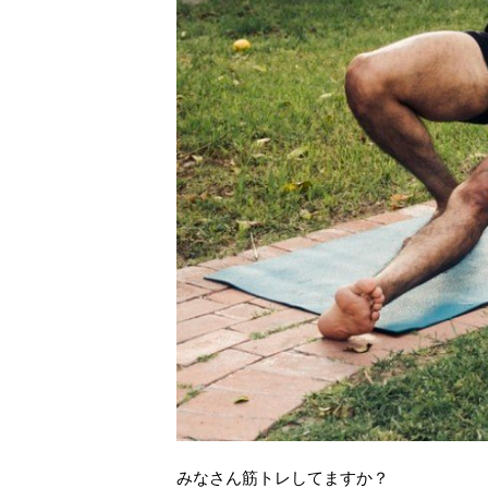
リ
(
リ
新
ッ
新
ッ
し
ク
し
ク
い
し
い
し
ウ
て
ウ
て
ィ
く
ィ
く
ン
だ
ン
だ
ド
さ
ド
さ
ウ
い
ウ
い
で
(
で
(
開
新
開
新
き
し
き
し
ま
い
ま
い
す
ウ
す
ウ
ィ
)
ィ
ン
ン
ド
ド
ウ
ウ
で
で
開
開
き
き
ま
ま
す
す
)
)
みなさん筋トレしてますか？