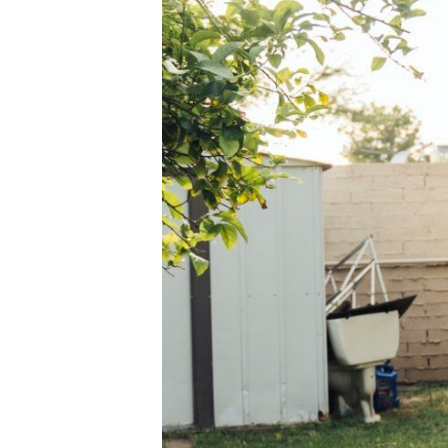
うとしているというのにかなり暑い。 そん
す。 さて釣りをしていると
で
に
共
は
続きを見る
続きを見
さの中ですが、私の部屋にはエアコンがあ
りしまったり結構忙しいし
有
ク
せん。この記事でもエアコンがないことを
こで今回はこんな方向けの記
(
リ
(
新
ッ
てますね。 【エアコン、暖房無し】電熱ベ
ノーストレスで出し入れし
し
ク
を室内用の服として使うのはオススメか？
法ないかなぁ？ OKです。
い
し
ウ
て
熱ベスト、電熱パンツ＞ そのため扇風機
つつ解決していきましょう。
ィ
く
ン
だ
ってた訳です。しかし扇風機だと、部屋の
ているので紹介していきます
ド
さ
用にはちょっと弱い。 そこで今回はこん
流でのシマノ スコーピオンB
ウ
い
で
(
向けの記事です。 部屋が暑いから、キュレ
ィネスが最高に楽しい件 結論
開
新
ーを購入しようと思ってるんだけど、どれ
ティカルレッグバッグエアボ
き
し
ま
い
のがおす ...
...
す
ウ
)
ィ
)
共有:
ン
ド
ウ
ク
F
ク
F
で
リ
a
リ
a
開
ッ
c
ッ
c
き
ク
e
ク
e
ま
し
b
し
b
す
て
o
て
o
)
o
T
o
k
w
k
で
i
で
共
t
共
有
t
有
す
e
す
る
r
る
で
に
で
に
共
は
共
は
有
ク
有
ク