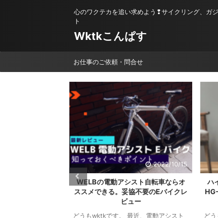
心のワクテカを追い求めよう❢サイクリング、ガ
ト
Wktkこんぱす
お仕事のご依頼・問合せ
2023/2/1
2022/10/15
活 】真冬に幸せす
WELBの電動アシスト自転車ならオ
ハ
がやばくてレビュー
ススメできる。妥協不要のEバイクレ
HG
ビュー
。最近の寒さはマジ
をフルで稼働させる
どうもwktkです。 最近、電動アシスト
どう