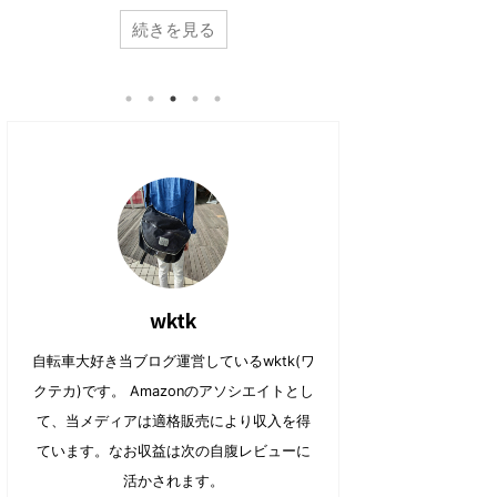
共
は
よね。 乗ってみるとわかるのですが本当に便利
きが高じて、購入
で
に
有
ク
共
は
でイイ。 ただ一点の致命的な問題を除いて
続きを見る
【カスタマイズ】ル
(
リ
有
ク
新
ッ
は・・・・それがデザインの問題。 そこで今
転車 プラチナマッ
(
リ
し
ク
新
ッ
回はこんな方向けの記事。 電動アシスト自転車
すべきか？ さて、
い
し
し
ク
ウ
て
（E-BIKE）が欲しいのだけど見た目がダサいし
辛い季節。。最近
い
し
ィ
く
ウ
て
ン
だ
なぁ。。。。デザインが良くテンションがあが
ったり。 がっつり
ィ
く
ド
さ
る電動アシストは無いのかな？ やっぱり気にな
ン
だ
ら、急な雨で出か
ウ
い
ド
さ
で
(
ってましたか。 電動アシスト自転車は特性上バ
部屋の中でも有酸
ウ
い
開
新
で
(
ッテリー積む必要もあり、野暮ったいデザイン
でイイですよね。
き
し
開
新
ま
い
になってしま ...
トネスバイクを、
き
し
す
ウ
ま
い
)
ィ
し フィットネスバイ 
す
ウ
共有:
ン
)
ィ
ド
共有:
ン
ウ
ク
F
ド
で
リ
a
ウ
開
ク
F
ッ
c
で
き
リ
a
ク
e
開
ま
ッ
c
wktk
し
b
き
す
ク
e
て
o
ま
)
し
b
T
o
す
て
o
w
k
)
自転車大好き当ブログ運営しているwktk(ワ
T
o
i
で
w
k
t
共
クテカ)です。 Amazonのアソシエイトとし
i
で
t
有
t
共
e
す
t
有
て、当メディアは適格販売により収入を得
r
る
e
す
で
に
r
る
共
は
ています。なお収益は次の自腹レビューに
で
に
有
ク
共
は
(
リ
活かされます。
有
ク
新
ッ