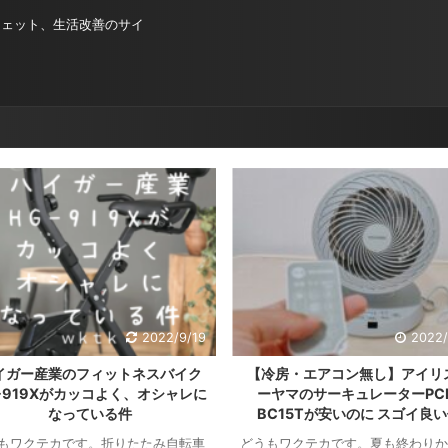
ジェット、生活改善のサイ
2022/9/19
2022/
イガー産業のフィットネスバイク
【冷房・エアコン無し】アイリ
-919Xがカッコよく、オシャレに
ーヤマのサーキュレーターPCF
なっている件
BC15Tが安いのに スゴイ良
もワクテカです。折りたたみ自転車
どうもワクテカです。夏も終わりか