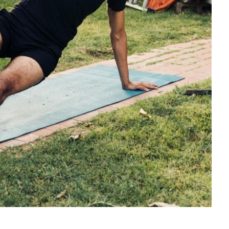
し
ク
い
し
ウ
て
ィ
く
ン
だ
ド
さ
ウ
い
で
(
開
新
き
し
ま
い
す
ウ
)
ィ
ン
ド
ウ
で
開
き
ま
す
)