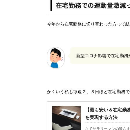
在宅勤務での運動量激減
有
ク
(
リ
新
ッ
し
ク
い
し
ウ
て
今年から在宅勤務に切り替わった方って結
ィ
く
ン
だ
ド
さ
ウ
い
で
(
開
新
き
し
ま
い
す
ウ
)
新型コロナ影響で在宅勤務
ィ
ン
ド
ウ
で
開
き
ま
す
)
かくいう私も毎週２、３日ほど在宅勤務で
【最も安い＆在宅勤務
を実現する方法
さてサラリーマンの皆さま