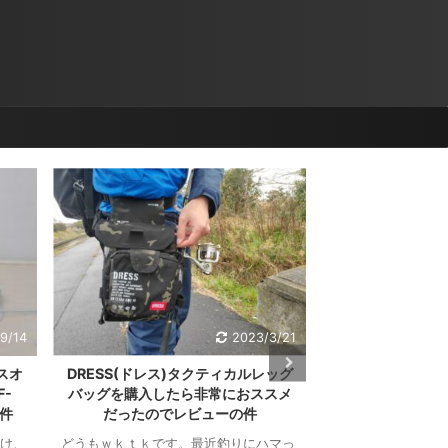
9/14
2023/3/21
スオ
DRESS(ドレス)タクティカルレッグ
【エアコン無し生
-
バッグを購入したら非常におススメ
ぎる AD-X8
い件
だったのでレビューの件
どうもワクテカです
でやばい。エアコン
け、
どうもｗｋｔｋです。最近釣りにハマっ