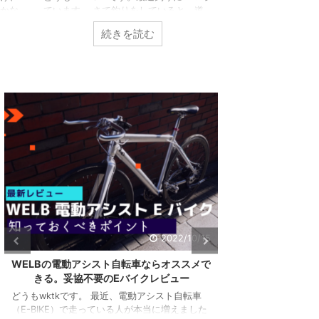
レベルですよね。 
かな
ています。 さて釣りをしていると、道
介してるように、私
私の
具を取り出したりしまったり結構忙しい
続きを読む
続き
がありません。 そ
の記
し、意外と面倒う。そこで今回はこんな
をしているわけです
ます
方向けの記事。 釣りの道具をノースト
も、寒さ対策として
ベス
レスで出し入れしたい！なにかいい方法
かったアイテムを紹
スメ
ないかなぁ？ OKです。この問題を深
今回はこんな方向け
その
掘りしつつ解決していきましょう。 今
に負けず頑張った1
し扇
回も自腹購入しているので紹介していき
えたいなぁ。なんか
と弱
ます。 【レビュー】渓流でのシマノ ス
です。 マジでいい
記事
コーピオンBFSによるベイトフィネスが
で自腹購入して紹介し
ター
最高に楽しい件 結論：DRESSのタクテ
がアンサ ...
どれ
ィカルレッグバッグエアボーン ランガ
ンスタ ...
共有:
共有:
ク
F
リ
a
ク
F
ッ
c
リ
a
ク
e
ッ
c
し
b
2022/10/15
ク
e
て
o
し
b
T
o
て
o
w
k
WELBの電動アシスト自転車ならオススメで
ハイガー産業のフ
T
o
i
で
w
k
きる。妥協不要のEバイクレビュー
919Xがカッコ
t
共
i
で
t
有
t
共
どうもwktkです。 最近、電動アシスト自転車
e
す
t
有
r
る
（E-BIKE）で走っている人が本当に増えました
どうもワクテカで
e
す
で
に
r
る