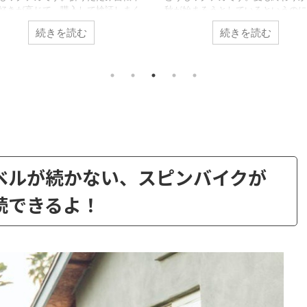
好きが高じて、購入して検証しまく
秋が始まろうとしているというのに
います。 【カスタマイズ】ルノー
り暑い。 そんな暑さの中ですが、
続きを読む
続きを読む
インチ 折りたたみ自転車 プラチナマ
部屋にはエアコンがありません。こ
8のカスタムするなら何をすべき
事でもエアコンがないことを言って
 さて、自転車好きには最近ちょっ
ね。 【エアコン、暖房無し】電熱
い季節。。最近は雨が多かったり、
トを室内用の服として使うのはオス
暑かったり。 がっつりトレーニン
か？＜電熱ベスト、電熱パンツ＞ 
ようと思ったら、急な雨で出かけら
ため扇風機を使ってた訳です。しか
い。そういう時でも部屋の中でも有
風機だと、部屋の排熱用にはちょっ
トレーニングでたら、ラクでイイで
い。 そこで今回はこんな方向けの
ね。 そうなるとお手頃なフィット
です。 部屋が暑いから、キュレー
バイクを、探す人が増えてきます。
を購入しようと思ってるんだけど、
し フィットネスバイ ...
を買うのがおす ...
ベルが続かない、スピンバイクが
共有:
続できるよ！
ク
F
ク
F
リ
a
リ
a
ッ
c
ッ
c
2023/3/21
2023/2/1
ク
e
ク
e
し
b
し
b
て
o
て
o
ィカルレッグバッグ
【エアコン無し生活 】真冬に幸せすぎる
T
o
T
o
w
k
w
k
メだったのでレビ
AD-X80がやばくてレビュー
で
i
で
共
t
共
どうもワクテカです。最近の寒さはマジでやば
有
t
有
い。エアコンをフルで稼働させるレベルですよ
釣りにハマっていま
e
す
e
す
る
r
る