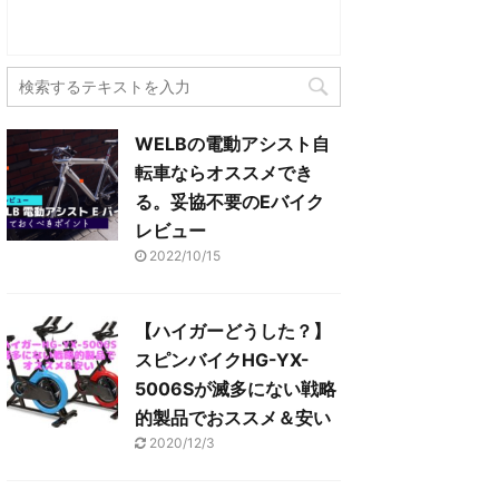
(
リ
し
ク
新
ッ
い
し
し
ク
ウ
て
い
し
ィ
く
ウ
て
ン
だ
ィ
く
ド
さ
ン
だ
ウ
い
ド
さ
で
(
ウ
い
開
新
で
(
き
し
開
新
ま
い
WELBの電動アシスト自
き
し
す
ウ
ま
い
)
ィ
転車ならオススメでき
す
ウ
ン
)
ィ
ド
る。妥協不要のEバイク
ン
ウ
ド
で
レビュー
ウ
開
で
き
開
2022/10/15
ま
き
す
ま
)
す
)
【ハイガーどうした？】
スピンバイクHG-YX-
5006Sが滅多にない戦略
的製品でおススメ＆安い
2020/12/3