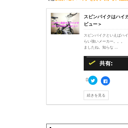
スピンバイクはハイガ
ビュー＞
スピンバイクといえばハイ
らい強いメーカー。。。
ましたね。知らな ...
共有:
ク
F
リ
a
ッ
c
ク
e
し
b
続きを見る
て
o
T
o
w
k
i
で
t
共
t
有
e
す
r
る
で
に
共
は