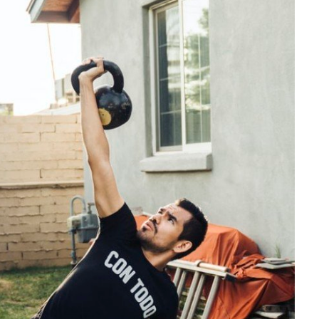
ね。 とはいえ以前から紹介してるように、私
、道具を取り出した
で
に
で
に
共
は
共
は
の部屋にはエアコンがありません。 それゆえに
る
続きを見る
、意外と面倒う。そ
有
ク
有
ク
色々な対策をしているわけです。さてそんな中
事。 釣りの道具を
リ
(
リ
新
ッ
新
ッ
でも、寒さ対策としてひときわ満足度の高かっ
たい！なにかいい方
し
ク
し
ク
たアイテムを紹介します。 そこで今回はこんな
この問題を深掘りし
い
し
い
し
ウ
て
ウ
て
方向けの記事。真冬の寒さに負けず頑張った1日
 今回も自腹購入し
ィ
く
ィ
く
を最高の気分で終えたいなぁ。なんかいい方法
ン
だ
ン
だ
。 【レビュー】渓
ド
さ
ド
さ
ない？ oK です。 マジでいいアイテムがあった
FSによるベイトフ
ウ
い
ウ
い
で
(
で
(
ので自腹購入して紹介します。 AD-X80がアン
：DRESSのタク
開
新
開
新
サ ...
ーン ランガンスタ
き
し
き
し
ま
い
ま
い
す
ウ
す
ウ
共有:
ィ
)
ィ
ン
ン
ク
F
ド
ド
リ
a
ウ
ウ
ッ
c
で
で
ク
e
開
開
し
b
き
き
て
o
ま
ま
T
o
す
す
w
k
)
)
i
で
t
共
t
有
e
す
r
る
で
に
共
は
有
ク
(
リ
新
ッ