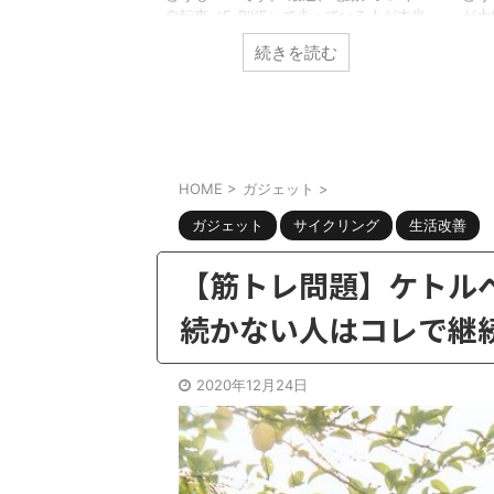
とはいえ以前から紹
自転車（E-BIKE）で走っている人が本当
が大
の部屋にはエアコン
に増えましたよね。 乗ってみるとわか
って
を読む
続きを読む
れゆえに色々な対策
るのですが本当に便利でイイ。 ただ一
20
。さてそんな中で
点の致命的な問題を除いては・・・・そ
ッハ
ひときわ満足度の高
れがデザインの問題。 そこで今回はこ
か？
介します。 そこで
んな方向けの記事。 電動アシスト自転
と辛
の記事。真冬の寒さ
車（E-BIKE）が欲しいのだけど見た目が
外は
日を最高の気分で終
ダサいしなぁ。。。。デザインが良くテ
グし
いい方法ない？ oK
ンションがあがる電動アシストは無いの
れな
HOME
>
ガジェット
>
アイテムがあったの
かな？ やっぱり気になってましたか。
酸素
ます。 AD-X80
ガジェット
サイクリング
生活改善
電動アシスト自転車は特性上バッテリー
すよ
積む必要もあり、野暮ったいデザインに
ネス
なってしま ...
しか
【筋トレ問題】ケトル
共有:
共有:
続かない人はコレで継
ク
F
リ
a
ッ
c
2022/9/14
ク
e
2020年12月24日
し
b
て
o
房・エアコン無し】アイリスオーヤマの
DRESS(ドレス)タクテ
T
o
w
k
キュレーターPCF-BC15Tが安いのに
を購入したら非常におスス
i
で
i
スゴイ良い件
ューの件
t
共
t
t
有
t
もワクテカです。夏も終わりかけ、秋が始
どうもｗｋｔｋです。最近
e
す
r
る
r