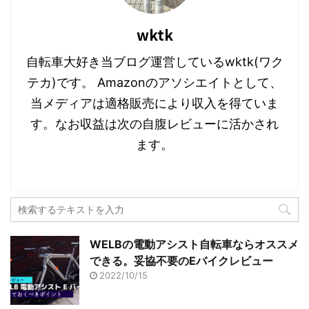
す
ウ
き
し
T
o
が増えてきます。しかし フィットネス
と思
)
ィ
ま
い
w
k
ン
す
ウ
i
で
バイ ...
おす ..
ド
)
ィ
t
共
wktk
ウ
ン
t
有
で
ド
e
す
共有:
共有:
開
ウ
r
る
自転車大好き当ブログ運営しているwktk(ワク
き
で
で
に
ま
開
ク
F
ク
共
は
す
き
リ
a
リ
有
ク
テカ)です。 Amazonのアソシエイトとして、
)
ま
ッ
c
ッ
(
リ
す
ク
e
ク
新
ッ
当メディアは適格販売により収入を得ていま
)
し
b
し
し
ク
て
o
て
い
し
T
o
T
ウ
て
す。なお収益は次の自腹レビューに活かされ
w
k
w
ィ
く
i
で
i
ン
だ
ます。
t
共
t
ド
さ
t
有
t
ウ
い
e
す
e
で
(
r
る
r
開
新
で
に
で
き
し
共
は
共
ま
い
有
ク
有
す
ウ
(
リ
(
)
ィ
新
ッ
新
ン
し
ク
し
ド
い
し
い
ウ
ウ
て
ウ
で
WELBの電動アシスト自転車ならオススメ
ィ
く
ィ
開
ン
だ
ン
き
できる。妥協不要のEバイクレビュー
ド
さ
ド
ま
ウ
い
ウ
す
2022/10/15
で
(
で
)
開
新
開
き
し
き
ま
い
ま