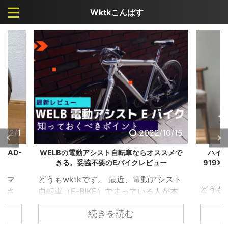
Wktkこんぱす
/10/15
2022/9/19
ススメで
ハイガー産業のフィットネスバイク HG-
【冷房
ュー
919Xがカッコよく、オシャレになっている
サーキ
件
アシスト
どうもワクテカです。折りたたみ自転
どうも
人が本
車が大好きが高じて、購入して検証し
け、秋
るとわ
続きを読む
まくっています。 【カスタマイズ】ル
にかな
 ただ
ノー20インチ 折りたたみ自転車 プラチ
が、私