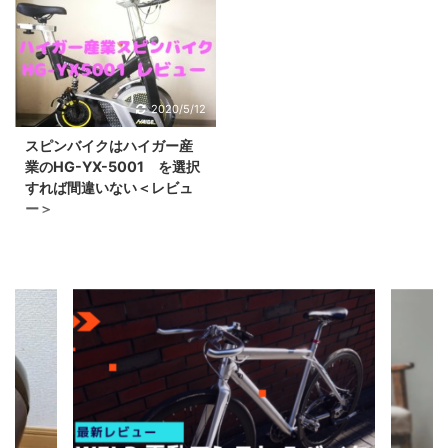
出てくるようなのです。
す。 仕事において通常の
が手に入らない。今から
とリニューアルしたわけ
そこで今回はこんな方向
運営計画に加え、「コロ
買えるまともな電熱ヒー
です！ まぁちょっとした
けの記事。Tern LINK A
ナで在宅自粛パターン
ターズボンが知りたいな
リニューアルだろと思っ
7が気になるんだけど、
と、自粛しつつ経済も動
ぁ？ これは悩ましいで
てました。 ページを開い
耐久性が知りたい。長期
くパターンも作れ」と言
すよね。 ネット上で電熱
2020/5/12
てみたら「おッ！！」と
間使ってる人のレビュー
われて業務量がヤバいの
ヒーターズボンのレビュ
なったので紹介です。
スピンバイクはハイガー産
はないのかなぁ？ oK で
です。 そんな私のスト
ーを検索しても、全然購
この記事は ...
業のHG-YX-5001 を選択
す。Tern LINK A7を自腹
レス解消に超貢献してい
入レビューの記事がな ...
すれば間違いない＜レビュ
購入しておよそ2年程度
るのが、サイクリング。
ー＞
共有:
の長期間使ってます。 こ
でも気になるのが屋外で
共有:
スピンバイクといえばハ
の問題を深堀りしつつ解
の日焼け＆マスクの着用
イガー産業。 スピンバイ
説します。 Tern LINK
必須の雰囲気。 そこで
ク
F
クを調べるほどにこの結
リ
a
A7とは？ ご存知ない方
今回はこんな記事です。
ク
F
ッ
c
論になってしまうくらい
リ
a
ク
e
もいるかと思いますの
日焼け防止しつつ、世間
ッ
c
し
b
強いメーカー。。。 お
ク
e
て
o
で、ちょっと紹介。これ
のマスク着用必須の雰囲
し
b
T
o
っと、失礼しました。い
て
o
w
k
がTern LINK A7です こ
気にも対応できる、そん
T
o
i
で
きなりスピンバイクの話
w
k
t
共
の自転車完成度が高すぎ
なアイテムないかなぁ？
i
で
t
有
になってしまいました
t
共
e
す
て、非常に愛用していま
OKです。この問題を深
t
有
r
る
ね。知らない人は、 スピ
e
す
で
に
す。 さてこの自 ...
堀しつつ解決しましょ
r
る
共
は