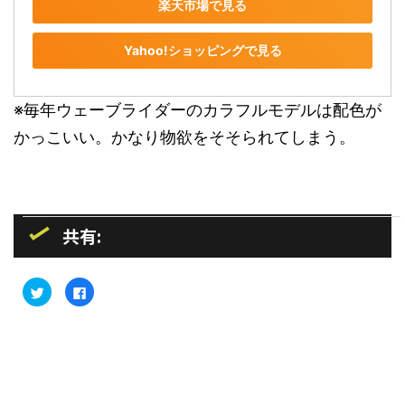
楽天市場で見る
Yahoo!ショッピングで見る
※毎年ウェーブライダーのカラフルモデルは配色が
かっこいい。かなり物欲をそそられてしまう。
共有:
ク
F
リ
a
ッ
c
ク
e
し
b
て
o
T
o
w
k
i
で
t
共
t
有