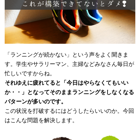
e
す
e
r
る
r
で
に
で
共
は
共
有
ク
有
(
リ
(
新
ッ
新
し
ク
し
い
し
い
ウ
て
ウ
ィ
く
ィ
ン
だ
ン
ド
さ
ド
ウ
い
ウ
「ランニングが続かない」という声をよく聞きま
で
(
で
開
新
開
き
し
き
す。学生やサラリーマン、主婦などみなさん毎日が
ま
い
ま
す
ウ
す
忙しいですからね。
)
ィ
)
ン
ド
それゆえに疲れてると「今日はやらなくてもいい
ウ
で
か・・」となってそのままランニングをしなくなる
開
き
ま
パターンが多いのです。
す
)
この状況を打破するにはどうしたらいいのか。今回
はこんな問題を解決します。