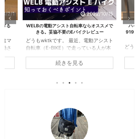
ンバイク自体なんなの？
で
に
有
ク
う！ &nbsp ...
共
は
(
リ
って方もいるかもしれま
有
ク
新
ッ
共有:
(
リ
/10/15
2022/9/19
し
ク
せん。なのでちょっと説
新
ッ
い
し
共有:
し
ク
ウ
て
明しましょう。 スピン
い
し
ィ
く
ススメで
ハイガー産業のフィットネスバイク HG-
【冷房
ウ
て
ン
だ
バイクとは室内トレーニ
ィ
く
ュー
919Xがカッコよく、オシャレになっている
サーキ
ド
さ
ク
F
ン
だ
ウ
い
リ
a
ング用のサイクルマシン
件
ド
さ
で
(
アシスト
ッ
c
ク
F
ウ
い
開
新
ク
e
リ
a
です。 たいていの場合
で
(
どうもワクテカです。折りたたみ自転
どう
き
し
人が本
し
b
ッ
c
開
新
ま
い
て
o
ク
e
安価なマグネットで負荷
き
し
車が大好きが高じて、購入して検証し
け、
す
ウ
るとわ
T
o
し
b
ま
い
)
ィ
w
k
て
o
を掛ける家庭用タイプ
す
ウ
まくっています。 【カスタマイズ】ル
にかな
ン
続きを見る
 ただ
i
で
T
o
)
ィ
ド
t
共
w
k
と、物理的に負荷をかけ
ン
ノー20インチ 折りたたみ自転車 プラ
が、
ウ
t
有
i
で
ド
で
e
す
t
共
る業務用のスピンバイク
ウ
チナマッハ8のカスタムするなら何をす
ん。
開
題。
r
る
t
有
で
き
で
に
e
す
があります。 ...
開
べきか？ さて、自転車好きには最近ち
を言っ
ま
。 電
共
は
r
る
き
す
有
ク
で
に
ま
ょっと辛い季節。。最近は雨が多かっ
し】
)
欲しい
(
リ
共
は
す
新
ッ
有
ク
)
たり、外は暑かったり。 がっつりトレ
うの
共有:
し
ク
(
リ
い
し
新
ッ
ーニングしようと思ったら、急な雨で
熱パ
ション
ウ
て
し
ク
ィ
く
い
し
出かけられない。そういう時でも部屋
た訳
かな？
ン
だ
ウ
て
ド
さ
ィ
く
ク
F
の中でも有酸素トレーニングでたら、
排熱
電動ア
ウ
い
ン
だ
リ
a
で
(
ド
さ
ッ
c
ラクでイイですよね。 そうなるとお
回はこ
ー積む
開
新
ウ
い
ク
e
き
し
で
(
し
b
手頃なフィットネスバイクを、探す人
暑い
ンにな
ま
い
開
新
て
o