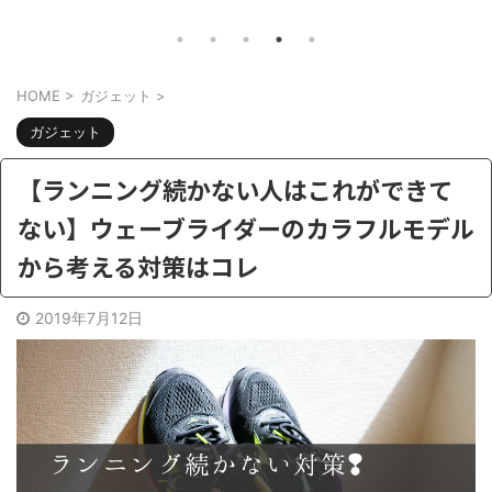
ナマッハ8のカスタムするなら何をすべ
ん。こ
題。
きか？ さて、自転車好きには最近ちょ
を言っ
。 電
っと辛い季節。。最近は雨が多かった
し】電
欲しい
HOME
>
ガジェット
>
り、外は暑かったり。 がっつりトレー
うのは
ニングしようと思ったら、急な雨で出
熱パン
ション
ガジェット
かけられない。そういう時でも部屋の
た訳で
かな？
中でも有酸素トレーニングでたら、ラ
排熱用
【ランニング続かない人はこれができて
電動ア
クでイイですよね。 そうなるとお手
回はこ
ー積む
ない】ウェーブライダーのカラフルモデル
頃なフィットネスバイクを、探す人が
暑いか
ンにな
から考える対策はコレ
増えてきます。しかし フィットネスバ
と思っ
イ ...
おす ...
2019年7月12日
共有:
共有:
ク
F
ク
リ
a
リ
ッ
c
ッ
ク
e
ク
し
b
し
て
o
て
T
o
T
w
k
w
i
で
i
t
共
t
t
有
t