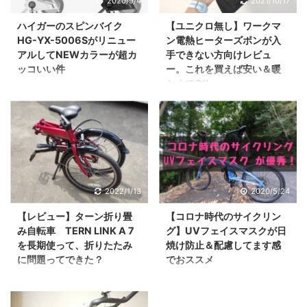
2020/9/4
2021/10/17
ハイガーのスピンバイク
【ユニクロ無し】ワークマ
HG-YX-5006Sがリニュー
ン電熱ヒーターズボンが入
アルしてNEWカラーが超カ
手できない方向けレビュ
ッコいい件
ー。これを買えば安い＆暖
かくてOK
大好きすぎて常にウォッ
ワークマンの電熱ヒータ
チしているハイガー産業
ーズボンが手に入らな
のスピンバイク。 自腹で
い。 最近こういう声をよ
も購入して毎日使ってい
く聞きます。 そうなん
ます。 スピンバイクはハ
ですよね。 ワークマンの
イガー産業のHG-YX-
電熱ヒーターズボンや電
5001 を選択すれば間違
2022/1/13
2020/5/24
熱ベストは抜群の性能で
いない＜レビュー＞ さ
【レビュー】ターン折り畳
【コロナ時代のサイクリン
す。 しかしながら人気す
てそんなハイガーのスピ
み自転車 TERN LINK A 7
グ】UVフェイスマスクが日
ぎてすぐに売りきれて、
ンバイクですが、以前値
を長期使って、折りたたみ
焼け防止＆配慮してます感
入手困難な状態が続きま
付けがおかしいくらい安
に問題ってできた？
でおススメ
す。 そこでこんな方向
いHG-YX-5006Sを紹介
折りたたみ自転車を長期
最近仕事が忙しすぎてヤ
けの記事です。 ワークマ
しました。 さてその
使うと一般的に、問題が
バい私こと、ｗｋｔｋで
ンの電熱ヒーターズボン
HG-YX-5006Sが、なん