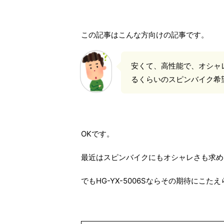
ウ
い
で
(
開
新
き
し
ま
い
す
ウ
この記事はこんな方向けの記事です。
)
ィ
ン
ド
ウ
で
安くて、高性能で、オシャ
開
き
るくらいのスピンバイク希
ま
す
)
OKです。
最近はスピンバイクにもオシャレさも求め
でもHG-YX-5006Sならその期待にこ