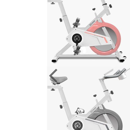
うとしているというのにかなり暑い。 そん
す。 さて釣りをしていると
で
に
共
は
続きを見る
続きを見
さの中ですが、私の部屋にはエアコンがあ
りしまったり結構忙しいし
有
ク
せん。この記事でもエアコンがないことを
こで今回はこんな方向けの記
(
リ
(
新
ッ
てますね。 【エアコン、暖房無し】電熱ベ
ノーストレスで出し入れし
し
ク
を室内用の服として使うのはオススメか？
法ないかなぁ？ OKです。
い
し
ウ
て
熱ベスト、電熱パンツ＞ そのため扇風機
つつ解決していきましょう。
ィ
く
ン
だ
ってた訳です。しかし扇風機だと、部屋の
ているので紹介していきます
ド
さ
用にはちょっと弱い。 そこで今回はこん
流でのシマノ スコーピオンB
ウ
い
で
(
向けの記事です。 部屋が暑いから、キュレ
ィネスが最高に楽しい件 結論
開
新
ーを購入しようと思ってるんだけど、どれ
ティカルレッグバッグエアボ
き
し
ま
い
のがおす ...
...
す
ウ
)
ィ
)
共有:
ン
ド
ウ
ク
F
ク
F
で
リ
a
リ
a
開
ッ
c
ッ
c
き
ク
e
ク
e
ま
し
b
し
b
す
て
o
て
o
)
o
T
o
k
w
k
で
i
で
共
t
共
有
t
有
す
e
す
る
r
る
で
に
で
に
共
は
共
は
有
ク
有
ク