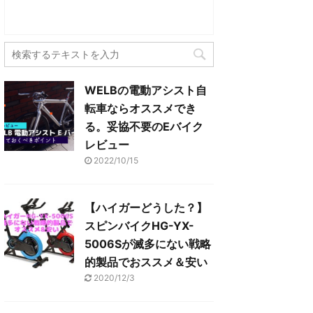
(
リ
し
ク
新
ッ
い
し
し
ク
ウ
て
い
し
ィ
く
ウ
て
ン
だ
ィ
く
ド
さ
ン
だ
ウ
い
ド
さ
で
(
ウ
い
開
新
で
(
き
し
開
新
ま
い
WELBの電動アシスト自
き
し
す
ウ
ま
い
)
ィ
転車ならオススメでき
す
ウ
ン
)
ィ
ド
る。妥協不要のEバイク
ン
ウ
ド
で
レビュー
ウ
開
で
き
開
2022/10/15
ま
き
す
ま
)
す
)
【ハイガーどうした？】
スピンバイクHG-YX-
5006Sが滅多にない戦略
的製品でおススメ＆安い
2020/12/3