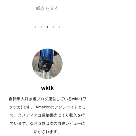
共
は
よね。 乗ってみるとわかるのですが本当に便利
きが高じて、購入
で
に
有
ク
共
は
でイイ。 ただ一点の致命的な問題を除いて
続きを見る
【カスタマイズ】ル
(
リ
有
ク
新
ッ
は・・・・それがデザインの問題。 そこで今
転車 プラチナマッ
(
リ
し
ク
新
ッ
回はこんな方向けの記事。 電動アシスト自転車
すべきか？ さて、
い
し
し
ク
ウ
て
（E-BIKE）が欲しいのだけど見た目がダサいし
辛い季節。。最近
い
し
ィ
く
ウ
て
ン
だ
なぁ。。。。デザインが良くテンションがあが
ったり。 がっつり
ィ
く
ド
さ
る電動アシストは無いのかな？ やっぱり気にな
ン
だ
ら、急な雨で出か
ウ
い
ド
さ
で
(
ってましたか。 電動アシスト自転車は特性上バ
部屋の中でも有酸
ウ
い
開
新
で
(
ッテリー積む必要もあり、野暮ったいデザイン
でイイですよね。
き
し
開
新
ま
い
になってしま ...
トネスバイクを、
き
し
す
ウ
ま
い
)
ィ
し フィットネスバイ 
す
ウ
共有:
ン
)
ィ
ド
共有:
ン
ウ
ク
F
ド
で
リ
a
ウ
開
ク
F
ッ
c
で
き
リ
a
ク
e
開
ま
ッ
c
wktk
し
b
き
す
ク
e
て
o
ま
)
し
b
T
o
す
て
o
w
k
)
自転車大好き当ブログ運営しているwktk(ワ
T
o
i
で
w
k
t
共
クテカ)です。 Amazonのアソシエイトとし
i
で
t
有
t
共
e
す
t
有
て、当メディアは適格販売により収入を得
r
る
e
す
で
に
r
る
共
は
ています。なお収益は次の自腹レビューに
で
に
有
ク
共
は
(
リ
活かされます。
有
ク
新
ッ