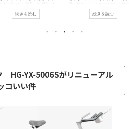
好きが高じて、購入して検証しまく
秋が始まろうとしているというのに
います。 【カスタマイズ】ルノー
り暑い。 そんな暑さの中ですが、
続きを読む
続きを読む
インチ 折りたたみ自転車 プラチナマ
部屋にはエアコンがありません。こ
8のカスタムするなら何をすべき
事でもエアコンがないことを言って
 さて、自転車好きには最近ちょっ
ね。 【エアコン、暖房無し】電熱
い季節。。最近は雨が多かったり、
トを室内用の服として使うのはオス
暑かったり。 がっつりトレーニン
か？＜電熱ベスト、電熱パンツ＞ 
ようと思ったら、急な雨で出かけら
ため扇風機を使ってた訳です。しか
い。そういう時でも部屋の中でも有
風機だと、部屋の排熱用にはちょっ
トレーニングでたら、ラクでイイで
い。 そこで今回はこんな方向けの
ね。 そうなるとお手頃なフィット
です。 部屋が暑いから、キュレー
バイクを、探す人が増えてきます。
を購入しようと思ってるんだけど、
し フィットネスバイ ...
を買うのがおす ...
HG-YX-5006Sがリニューアル
共有:
ッコいい件
ク
F
ク
F
リ
a
リ
a
ッ
c
ッ
c
2023/3/21
2023/2/1
ク
e
ク
e
し
b
し
b
て
o
て
o
ィカルレッグバッグ
【エアコン無し生活 】真冬に幸せすぎる
T
o
T
o
w
k
w
k
メだったのでレビ
AD-X80がやばくてレビュー
で
i
で
共
t
共
どうもワクテカです。最近の寒さはマジでやば
有
t
有
い。エアコンをフルで稼働させるレベルですよ
釣りにハマっていま
e
す
e
す
る
r
る