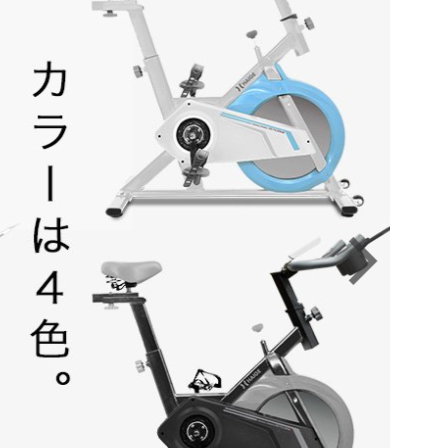
ね。 とはいえ以前から紹介してるように、私
、道具を取り出した
で
に
で
に
共
は
共
は
の部屋にはエアコンがありません。 それゆえに
る
続きを見る
、意外と面倒う。そ
有
ク
有
ク
色々な対策をしているわけです。さてそんな中
事。 釣りの道具を
リ
(
リ
新
ッ
新
ッ
でも、寒さ対策としてひときわ満足度の高かっ
たい！なにかいい方
し
ク
し
ク
たアイテムを紹介します。 そこで今回はこんな
この問題を深掘りし
い
し
い
し
ウ
て
ウ
て
方向けの記事。真冬の寒さに負けず頑張った1日
 今回も自腹購入し
ィ
く
ィ
く
を最高の気分で終えたいなぁ。なんかいい方法
ン
だ
ン
だ
。 【レビュー】渓
ド
さ
ド
さ
ない？ oK です。 マジでいいアイテムがあった
FSによるベイトフ
ウ
い
ウ
い
で
(
で
(
ので自腹購入して紹介します。 AD-X80がアン
：DRESSのタク
開
新
開
新
サ ...
ーン ランガンスタ
き
し
き
し
ま
い
ま
い
す
ウ
す
ウ
共有:
ィ
)
ィ
ン
ン
ク
F
ド
ド
リ
a
ウ
ウ
ッ
c
で
で
ク
e
開
開
し
b
き
き
て
o
ま
ま
T
o
す
す
w
k
)
)
i
で
t
共
t
有
e
す
r
る
で
に
共
は
有
ク
(
リ
新
ッ