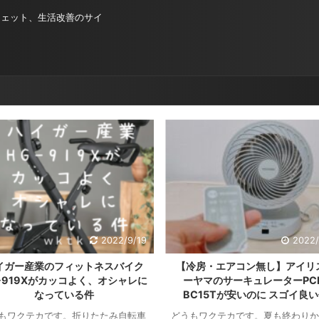
ジェット、生活改善のサイ
2022/9/19
2022/
イガー産業のフィットネスバイク
【冷房・エアコン無し】アイリ
-919Xがカッコよく、オシャレに
ーヤマのサーキュレーターPCF
なっている件
BC15Tが安いのに スゴイ良
もワクテカです。折りたたみ自転車
どうもワクテカです。夏も終わりか