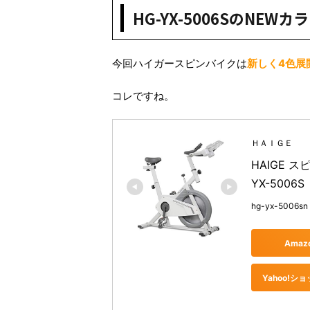
HG-YX-5006SのNEW
今回ハイガースピンバイクは
新
しく4色展
コレですね。
ＨＡＩＧＥ
HAIGE 
YX-5006
hg-yx-5006sn
Ama
Yahoo!