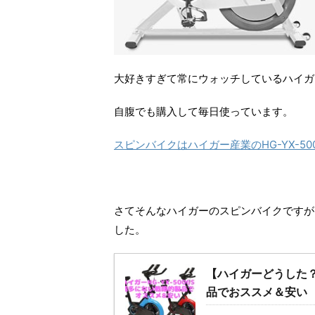
リ
(
リ
新
ッ
新
ッ
し
ク
し
ク
い
し
い
し
ウ
て
ウ
て
ィ
く
ィ
く
ン
だ
ン
だ
ド
さ
ド
さ
ウ
い
ウ
い
で
(
で
(
大好きすぎて常にウォッチしているハイガ
開
新
開
新
き
し
き
し
ま
い
ま
い
自腹でも購入して毎日使っています。
す
ウ
す
ウ
ィ
)
ィ
ン
ン
ド
ド
スピンバイクはハイガー産業のHG-YX-5
ウ
ウ
で
で
開
開
き
き
ま
ま
す
す
)
)
さてそんなハイガーのスピンバイクですが、
した。
【ハイガーどうした？
品でおススメ＆安い