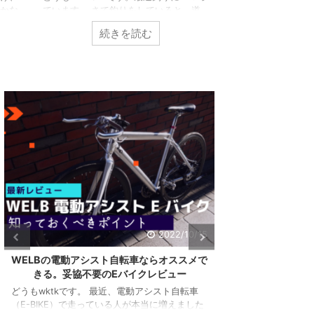
レベルですよね。 
かな
ています。 さて釣りをしていると、道
介してるように、私
私の
具を取り出したりしまったり結構忙しい
続きを読む
続き
がありません。 そ
の記
し、意外と面倒う。そこで今回はこんな
をしているわけです
ます
方向けの記事。 釣りの道具をノースト
も、寒さ対策として
ベス
レスで出し入れしたい！なにかいい方法
かったアイテムを紹
スメ
ないかなぁ？ OKです。この問題を深
今回はこんな方向け
その
掘りしつつ解決していきましょう。 今
に負けず頑張った1
し扇
回も自腹購入しているので紹介していき
えたいなぁ。なんか
と弱
ます。 【レビュー】渓流でのシマノ ス
です。 マジでいい
記事
コーピオンBFSによるベイトフィネスが
で自腹購入して紹介し
ター
最高に楽しい件 結論：DRESSのタクテ
がアンサ ...
どれ
ィカルレッグバッグエアボーン ランガ
ンスタ ...
共有:
共有:
ク
F
リ
a
ク
F
ッ
c
リ
a
ク
e
ッ
c
し
b
2022/10/15
ク
e
て
o
し
b
T
o
て
o
w
k
WELBの電動アシスト自転車ならオススメで
ハイガー産業のフ
T
o
i
で
w
k
きる。妥協不要のEバイクレビュー
919Xがカッコ
t
共
i
で
t
有
t
共
どうもwktkです。 最近、電動アシスト自転車
e
す
t
有
r
る
（E-BIKE）で走っている人が本当に増えました
どうもワクテカで
e
す
で
に
r
る