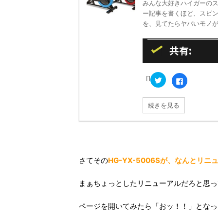
みんな大好きハイガーのス
ー記事を書くほど、スピン
を、見てたらヤバいモノが目に
共有:
ク
F
リ
a
ッ
c
ク
e
し
b
続きを見る
て
o
T
o
w
k
i
で
t
共
t
有
e
す
r
る
で
に
さてその
HG-YX-5006Sが、なんとリ
共
は
有
ク
(
リ
新
ッ
まぁちょっとしたリニューアルだろと思っ
し
ク
い
し
ウ
て
ィ
く
ページを開いてみたら「おッ！！」となっ
ン
だ
ド
さ