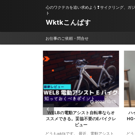
心のワクテカを追い求めよう❢サイクリング、ガ
ト
Wktkこんぱす
お仕事のご依頼・問合せ
2023/2/1
2022/10/15
活 】真冬に幸せす
WELBの電動アシスト自転車ならオ
ハ
がやばくてレビュー
ススメできる。妥協不要のEバイクレ
HG
ビュー
。最近の寒さはマジ
をフルで稼働させる
どうもwktkです。 最近、電動アシスト
どう