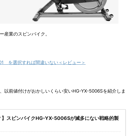
し
ク
い
し
ウ
て
ィ
く
ン
だ
ド
さ
ウ
い
で
(
開
新
ー産業のスピンバイク。
き
し
ま
い
す
ウ
)
ィ
ン
ド
ウ
で
001 を選択すれば間違いない＜レビュー＞
開
き
ま
す
)
以前値付けがおかしいくらい安いHG-YX-5006Sを紹介しま
】スピンバイクHG-YX-5006Sが滅多にない戦略的製