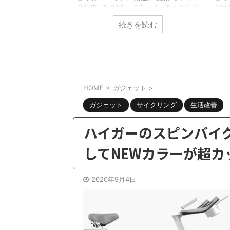
とはいえ以前から紹
自転車（E-BIKE）で走っている人が本当
が大
の部屋にはエアコン
に増えましたよね。 乗ってみるとわか
って
を読む
続きを読む
れゆえに色々な対策
るのですが本当に便利でイイ。 ただ一
20
。さてそんな中で
点の致命的な問題を除いては・・・・そ
ッハ
ひときわ満足度の高
れがデザインの問題。 そこで今回はこ
か？
介します。 そこで
んな方向けの記事。 電動アシスト自転
と辛
の記事。真冬の寒さ
車（E-BIKE）が欲しいのだけど見た目が
外は
日を最高の気分で終
ダサいしなぁ。。。。デザインが良くテ
グし
いい方法ない？ oK
ンションがあがる電動アシストは無いの
れな
HOME
>
ガジェット
>
アイテムがあったの
かな？ やっぱり気になってましたか。
酸素
ます。 AD-X80
ガジェット
サイクリング
生活改善
電動アシスト自転車は特性上バッテリー
すよ
積む必要もあり、野暮ったいデザインに
ネス
なってしま ...
しか
ハイガーのスピンバイク 
共有:
共有:
してNEWカラーが超カ
ク
F
リ
a
ッ
c
2022/9/14
ク
e
2020年9月4日
し
b
て
o
房・エアコン無し】アイリスオーヤマの
DRESS(ドレス)タクテ
T
o
w
k
キュレーターPCF-BC15Tが安いのに
を購入したら非常におスス
i
で
i
スゴイ良い件
ューの件
t
共
t
t
有
t
もワクテカです。夏も終わりかけ、秋が始
どうもｗｋｔｋです。最近
e
す
r
る
r