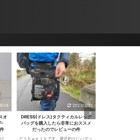
9/14
2023/3/21
スオ
DRESS(ドレス)タクティカルレッグ
【エアコン無し生
-
バッグを購入したら非常におススメ
ぎる AD-X8
い件
だったのでレビューの件
どうもワクテカです
でやばい。エアコン
け、
どうもｗｋｔｋです。最近釣りにハマっ