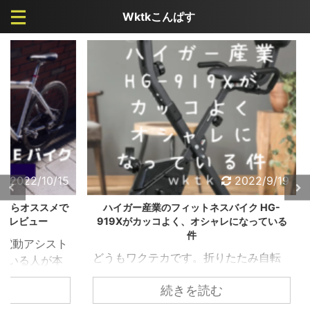
Wktkこんぱす
/10/15
2022/9/19
ススメで
ハイガー産業のフィットネスバイク HG-
【冷房
ュー
919Xがカッコよく、オシャレになっている
サーキ
件
アシスト
どうもワクテカです。折りたたみ自転
どうも
人が本
車が大好きが高じて、購入して検証し
け、秋
るとわ
続きを読む
まくっています。 【カスタマイズ】ル
にかな
 ただ
ノー20インチ 折りたたみ自転車 プラチ
が、私