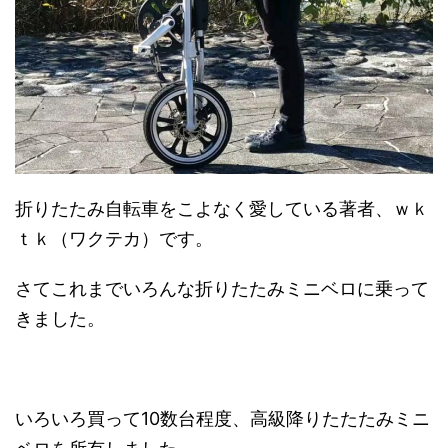
e
す
e
r
る
r
で
に
で
共
は
共
有
ク
有
(
リ
(
新
ッ
新
し
ク
し
い
し
い
ウ
て
ウ
ィ
く
ィ
ン
だ
ン
ド
さ
ド
ウ
い
ウ
で
(
で
開
新
開
き
し
き
折りたたみ自転車をこよなく愛している著者、ｗｋ
ま
い
ま
す
ウ
す
ｔｋ（ワクテカ）です。
)
ィ
)
ン
ド
ウ
で
さてこれまでいろんな折りたたみミニベロに乗って
開
き
きました。
ま
す
)
いろいろ買って10数台程度、高級降りたたたみミニ