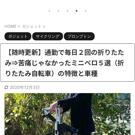
ナマッハ8のカスタムするなら何をすべ
ん。こ
題。
きか？ さて、自転車好きには最近ちょ
を言っ
。 電
っと辛い季節。。最近は雨が多かった
し】電
欲しい
HOME
>
ガジェット
>
り、外は暑かったり。 がっつりトレー
うのは
ニングしようと思ったら、急な雨で出
熱パン
ション
ガジェット
サイクリング
ブロンプトン
かけられない。そういう時でも部屋の
た訳で
かな？
中でも有酸素トレーニングでたら、ラ
排熱用
【随時更新】通勤で毎日２回の折りたた
電動ア
クでイイですよね。 そうなるとお手
回はこ
ー積む
み⇒苦痛じゃなかったミニベロ５選（折
頃なフィットネスバイクを、探す人が
暑いか
ンにな
りたたみ自転車）の特徴と車種
増えてきます。しかし フィットネスバ
と思っ
イ ...
おす ...
2020年12月3日
共有:
共有:
ク
F
ク
リ
a
リ
ッ
c
ッ
ク
e
ク
し
b
し
て
o
て
T
o
T
w
k
w
i
で
i
t
共
t
t
有
t