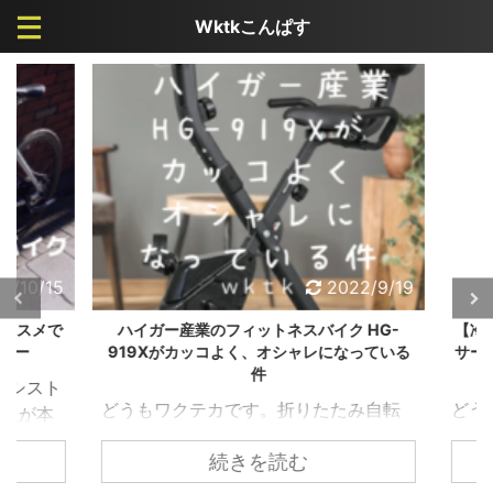
Wktkこんぱす
/10/15
2022/9/19
ススメで
ハイガー産業のフィットネスバイク HG-
【冷房
ュー
919Xがカッコよく、オシャレになっている
サーキ
件
アシスト
どうもワクテカです。折りたたみ自転
どうも
人が本
車が大好きが高じて、購入して検証し
け、秋
るとわ
続きを読む
まくっています。 【カスタマイズ】ル
にかな
 ただ
ノー20インチ 折りたたみ自転車 プラチ
が、私