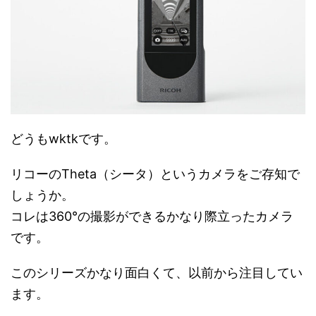
e
す
e
r
る
r
で
に
で
共
は
共
有
ク
有
(
リ
(
新
ッ
新
し
ク
し
い
し
い
ウ
て
ウ
ィ
く
ィ
ン
だ
ン
ド
さ
ド
ウ
い
ウ
で
(
で
開
新
開
どうもwktkです。
き
し
き
ま
い
ま
す
ウ
す
)
ィ
)
リコーのTheta（シータ）というカメラをご存知で
ン
ド
ウ
しょうか。
で
開
コレは360°の撮影ができるかなり際立ったカメラ
き
ま
す
です。
)
このシリーズかなり面白くて、以前から注目してい
ます。