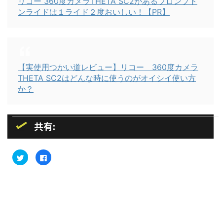
リコー 360度カメラTHETA SC2があるブロンプト
ンライドは１ライド２度おいしい！【PR】
【実使用つかい道レビュー】リコー 360度カメラ
THETA SC2はどんな時に使うのがオイシイ使い方
か？
共有:
ク
F
リ
a
ッ
c
ク
e
し
b
て
o
T
o
w
k
i
で
t
共
t
有
e
す