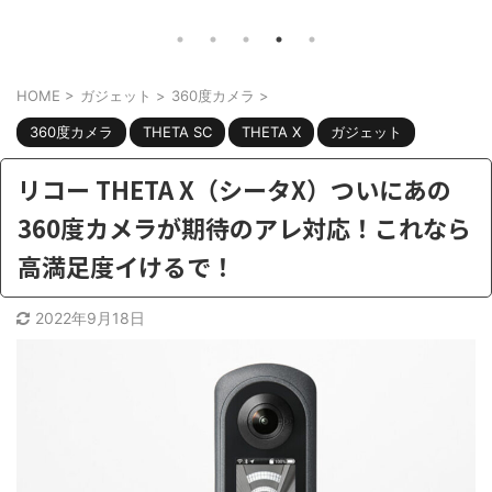
ナマッハ8のカスタムするなら何をすべ
ん。こ
題。
きか？ さて、自転車好きには最近ちょ
を言っ
。 電
っと辛い季節。。最近は雨が多かった
し】電
欲しい
HOME
>
ガジェット
>
360度カメラ
>
り、外は暑かったり。 がっつりトレー
うのは
ニングしようと思ったら、急な雨で出
熱パン
ション
360度カメラ
THETA SC
THETA X
ガジェット
かけられない。そういう時でも部屋の
た訳で
かな？
中でも有酸素トレーニングでたら、ラ
排熱用
リコー THETA X（シータX）ついにあの
電動ア
クでイイですよね。 そうなるとお手
回はこ
ー積む
360度カメラが期待のアレ対応！これなら
頃なフィットネスバイクを、探す人が
暑いか
ンにな
高満足度イけるで！
増えてきます。しかし フィットネスバ
と思っ
イ ...
おす ...
2022年9月18日
共有:
共有:
ク
F
ク
リ
a
リ
ッ
c
ッ
ク
e
ク
し
b
し
て
o
て
T
o
T
w
k
w
i
で
i
t
共
t
t
有
t