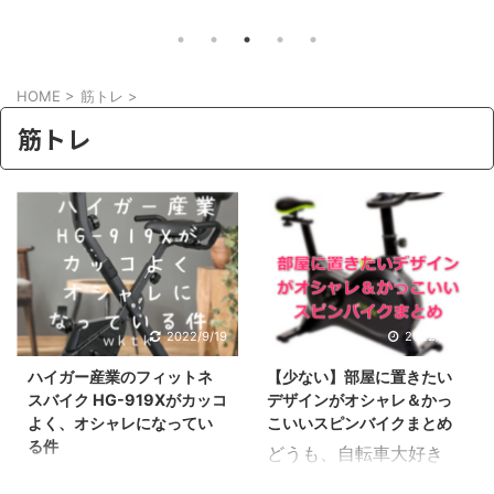
えに
一点の致命的な問題を除いて
ナマッ
。さて
は・・・・それがデザインの問題。
きか？
ひとき
そこで今回はこんな方向けの記事。 電
っと辛
紹介し
動アシスト自転車（E-BIKE）が欲しい
HOME
>
筋トレ
>
り、外
けの記
のだけど見た目がダサいしな
ニング
筋トレ
1日を
ぁ。。。。デザインが良くテンション
かけら
んかい
があがる電動アシストは無いのかな？
中でも
いいア
やっぱり気になってましたか。 電動ア
クでイ
て紹介
シスト自転車は特性上バッテリー積む
頃なフ
必要もあり、野暮ったいデザインにな
増えて
ってしま ...
イ ...
2022/9/19
2022/2/27
ハイガー産業のフィットネ
【少ない】部屋に置きたい
スバイク HG-919Xがカッコ
デザインがオシャレ＆かっ
よく、オシャレになってい
こいいスピンバイクまとめ
る件
どうも、自転車大好き
どうもワクテカです。折
wktk です。 自転車大好