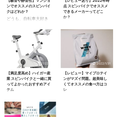
【騒音や静音性】マンショ
【レビューあり】2022年時
か？ この時に紹介したア
ピンバイクのHG-YX-
を、探す人が増えてきま
ンでオススメのスピンバイ
点 スピンバイクでオススメ
ルインコ社の最新のスピ
5006は他のスピンバイ
す。しかし フィットネス
クはどれか？
できるメーカーってどこ
ンバイクが注目度高めな
クと比べてどんな点がオ
バイ ...
か？
どうも、自転車大好き
ワケです。 そこで今回は
ススメなんだろう？ oK
どうも、自転車大好き
wktk です。 自転車大好
こんな方向けの記事。デ
です。スピンバイクを自
wktk です。自転車大好
きすぎてスピンバイクな
ザインがかっこイイスピ
腹購入している私が、深
きすぎてスピンバイクな
んかもハマっています。
ンバイクが欲しい。アル
堀りしつつ解説します。
んかもハマっています。
スピンバイクはハイガー
インコのスピンバイクっ
HG-YX-5006はこんなス
スピンバイクはハイガー
産業のHG-YX-5001 を
てどうなんだろう？ oK
ピンバイク。 まずこれが
産業のHG-YX-5001 を
選択すれば間違いない＜
です。スピンバイクを自
HG-YX-5006。 スピン
選択すれば間違いない＜
レビュー＞ さてそんなス
2022/2/7
2022/1/31
腹で購入してる私が深堀
バイク デジタル計測付き
レビュー＞ さてそんなス
ピンバイクですが、市場
りしつつ紹介していきま
＼1年保 ...
【満足度高め】ハイガー産
【レビュー】マイプロテイ
ピンバイクですが、市場
にはいろんな製品があふ
す。 最新のアルインコは
業 スピンバイクと一緒に買
ンがマズイ問題。超美味し
にはいろんな製品があふ
れています。 そこで今回
グッと来る！ 今回アルイ
ってよかったおすすめアイ
くてオススメの食べ方はコ
れています。 そこで今
はこんな方向けの記事。
...
テム
レ
回はこんな方向けの記
マンションで使いたのだ
どうも。自転車大好き
どうも。ｗｋｔｋです 以
事。 現在スピンバイクで
けど、騒音や静音性が気
wktk です。自転車好き
前買って良かった記事で
おすすめはどこのメーカ
になる。マンションでも
が高じてスピンバイクも
紹介した、マイプロテイ
ーなんだろう？良いメー
使えるオススメのスピン
自腹で購入したりしてま
ン。 【全部自腹】2021