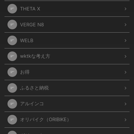
THETA X
VERGE N8
WELB
wktkな考え方
お得
ふるさと納税
アルインコ
オリバイク（ORIBIKE）