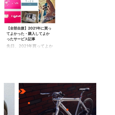
カーだけを厳選して知り
バイクってないかなぁ
す。 スピンバイクは安い
年に買ってよかったも
たいなぁ oK です。自腹
oK です。 自腹でスピン
とは言えない。でもおす
の・オススメのモノ記事
でスピンバイクを購入し
バイクを購入して、常に
すめする価値は十分にあ
【購入レビュー】 非常に
2021/12/30
て、常にウォッチしてる
ウォッチしてる私が深堀
る理由 さてそんなスピン
愛用しており、改めて買
私が深堀りしつつ解説し
りしつつ解説します。 こ
【全部自腹】2021年に買っ
バイクですが、合わせて
ってよかったなぁと感じ
ます。 この記事を読み終
の記事 ...
てよかった・購入してよか
一緒に買ってよかったも
ています。というのも非
えた頃 、あ ...
ったサービス記事
のというのが存在しま
常においしい飲み方を発
先日、2021年買ってよか
す。 そこで今回はこんな
見したからです。 これ今
ったもの記事を書きまし
方向けの記事。スピンバ
回はこんな方向けの記
た。 この時期になると、
イクを買おうと思ってる
事。マイプロテインの美
総まとめも兼ねて買って
んだけど、他に一緒に買
味しい食べ方、飲み方を
よかったもの記事がネッ
っとくと便利な物ってあ
知りたいなあ。何かいい
ト上に多く出てきます
るかなぁ？ oK ですスピ
方法ないかな？ oK で
ね。 一方で、買ってよ
ンバイク自腹購入マンの
す。たしかにプロテイン
かったサービス（購入し
私が、深堀りしつつ解説
といえば、あんまり美味
て良かったサービス ）に
します。 【後悔注意】ス
しくないイメージ。この
ついても今年はあるの
ピンバイク・安い・おス
問題を深堀しつつ解説し
で、記事にしたいと思い
スメで検索するとヤバい
ていきましょう。 マイプ
ます。 この記事はこんな