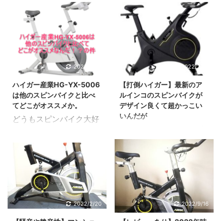
りたたみ自転車が大好き
きすぎてスピンバイクな
が高じて、購入して検証
んかもハマっています。
しまくっています。
スピンバイクは安いとは
【カスタマイズ】ルノー
言えない。でもおすすめ
20インチ 折りたたみ自
する価値は十分にある理
転車 プラチナマッハ8の
由 スピンバイクのデザ
2022/9/20
2022/2/27
カスタムするなら何をす
インはメーカーごとに千
ハイガー産業HG-YX-5006
【打倒ハイガー】最新のア
べきか？ さて、自転車好
差万別。 しかしほとんど
は他のスピンバイクと比べ
ルインコのスピンバイクが
きには最近ちょっと辛い
のメーカーにいえる事が
てどこがオススメか。
デザイン良くて超かっこい
季節。。最近は雨が多か
コレ。 なんかデザインが
いんだが
どうもスピンバイク大好
ったり、外は暑かった
ゴチャゴチャしている製
どうも。スピンバイク大
きワクテカです。 大好き
り。 がっつりトレーニン
品多くない？ そこ
好きワクテカです さて
すぎて、自腹で購入して
グしようと思ったら、急
で今回はこんな方向けの
以前紹介した、2022年
ウォッチしまくっていま
な雨で出かけられない。
記事 部屋に置いてもイン
に買うべきコスパ高めの
す。 スピンバイクは安い
そういう時でも部屋の中
テリアとして映える。そ
スピンバイメーカー。
とは言えない。でもおす
でも有酸素トレーニング
んなオシャレでかっこい
【レビューあり】現在ス
すめする価値は十分にあ
でたら、ラクでイイです
いスピンバイクが欲しい
ピンバイクでオススメで
る理由 そこで今回は
2022/2/20
2022/9/16
よね。 そうなるとお手
なぁ。 oK です。スピン
きるメーカーってどこ
こんな方向けの記事。ス
頃なフィットネスバイク
バイクを自腹 ...