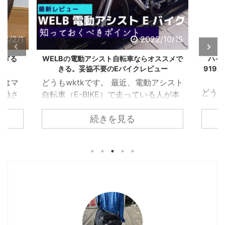
のに引っかか ...
ロテインはそもそ ...
方向けの記事です。 生活
のクオリティをあげるよ
うなサービスを導入した
23/2/1
2022/10/15
い。何かいいのないかな
ぁ？ oK です。今年も自
すぎる
WELBの電動アシスト自転車ならオススメで
ハイ
きる。妥協不要のEバイクレビュー
919
腹でいろいろ加入したの
で、良かったものだけを
さはマ
どうもwktkです。 最近、電動アシスト
どう
取り上げていきます。
稼働さ
自転車（E-BIKE）で走っている人が本
車が
Kindle Unlimite ...
え以前
当に増えましたよね。 乗ってみるとわ
まくっ
続きを見る
屋には
かるのですが本当に便利でイイ。 ただ
ノー2
えに
一点の致命的な問題を除いて
チナマ
。さて
は・・・・それがデザインの問題。
べきか
ひとき
そこで今回はこんな方向けの記事。 電
ょっ
紹介し
動アシスト自転車（E-BIKE）が欲しい
たり、
けの記
のだけど見た目がダサいしな
ーニ
1日を
ぁ。。。。デザインが良くテンション
出か
んかい
があがる電動アシストは無いのかな？
の中
いいア
やっぱり気になってましたか。 電動ア