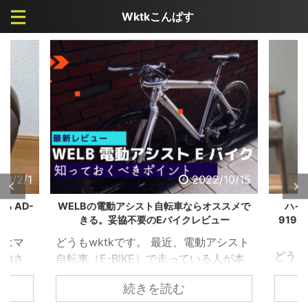
Wktkこんぱす
23/2/1
2022/10/15
 AD-
WELBの電動アシスト自転車ならオススメで
ハイ
きる。妥協不要のEバイクレビュー
919
さはマ
どうもwktkです。 最近、電動アシスト
どうも
稼働さ
自転車（E-BIKE）で走っている人が本
車が大
え以前
当に増えましたよね。 乗ってみるとわ
続きを読む
まくっ
屋には
かるのですが本当に便利でイイ。 ただ
ノー2