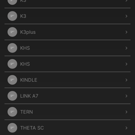
K3
K3
K3plus
KHS
KHS
KINDLE
LINK A7
TERN
THETA SC