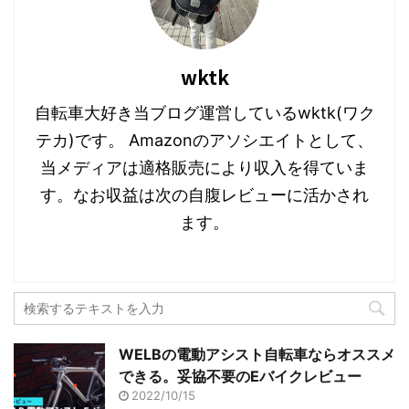
ラク
て紹介
シスト自転車は特性上バッテリー積む
手頃
必要もあり、野暮ったいデザインにな
が増え
ってしま ...
バイ ..
wktk
自転車大好き当ブログ運営しているwktk(ワク
テカ)です。 Amazonのアソシエイトとして、
当メディアは適格販売により収入を得ていま
す。なお収益は次の自腹レビューに活かされ
ます。
WELBの電動アシスト自転車ならオススメ
できる。妥協不要のEバイクレビュー
2022/10/15