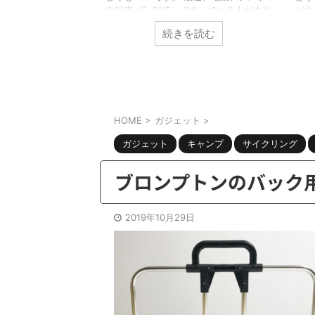
とはいえ以前から紹
自転車（E-BIKE）で走っている人が本当
が大
の部屋にはエアコン
に増えましたよね。 乗ってみるとわか
って
を読む
続きを読む
れゆえに色々な対策
るのですが本当に便利でイイ。 ただ一
20
。さてそんな中で
点の致命的な問題を除いては・・・・そ
ッハ
ひときわ満足度の高
れがデザインの問題。 そこで今回はこ
か？
介します。 そこで
んな方向けの記事。 電動アシスト自転
と辛
の記事。真冬の寒さ
車（E-BIKE）が欲しいのだけど見た目が
外は
日を最高の気分で終
ダサいしなぁ。。。。デザインが良くテ
グし
いい方法ない？ oK
ンションがあがる電動アシストは無いの
れな
HOME
>
ガジェット
>
アイテムがあったの
かな？ やっぱり気になってましたか。
酸素
ます。 AD-X80
ガジェット
キャンプ
サイクリング
電動アシスト自転車は特性上バッテリー
すよ
積む必要もあり、野暮ったいデザインに
ネス
なってしま ...
しか
ブロンプトンのバック
共有:
共有:
ク
F
2019年10月29日
リ
a
ッ
c
2022/9/14
ク
e
し
b
て
o
房・エアコン無し】アイリスオーヤマの
DRESS(ドレス)タクテ
T
o
w
k
キュレーターPCF-BC15Tが安いのに
を購入したら非常におスス
i
で
i
スゴイ良い件
ューの件
t
共
t
t
有
t
もワクテカです。夏も終わりかけ、秋が始
どうもｗｋｔｋです。最近
e
す
r
る
r