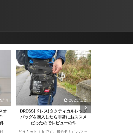
9/14
2023/3/21
スオ
DRESS(ドレス)タクティカルレッグ
【エアコン無し生
-
バッグを購入したら非常におススメ
ぎる AD-X8
い件
だったのでレビューの件
どうもワクテカです
でやばい。エアコン
け、
どうもｗｋｔｋです。最近釣りにハマっ