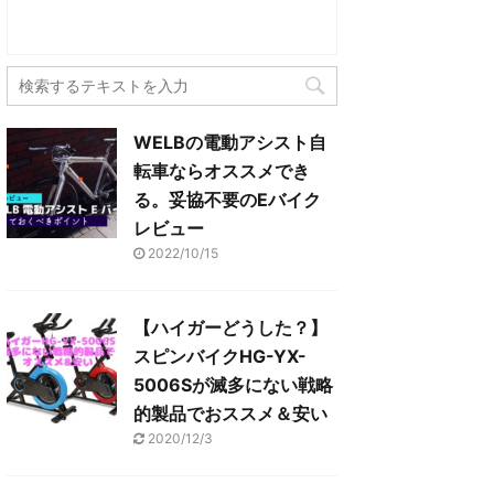
(
リ
し
ク
新
ッ
い
し
し
ク
ウ
て
い
し
ィ
く
ウ
て
ン
だ
ィ
く
ド
さ
ン
だ
ウ
い
ド
さ
で
(
ウ
い
開
新
で
(
き
し
開
新
ま
い
WELBの電動アシスト自
き
し
す
ウ
ま
い
)
ィ
転車ならオススメでき
す
ウ
ン
)
ィ
ド
る。妥協不要のEバイク
ン
ウ
ド
で
レビュー
ウ
開
で
き
開
2022/10/15
ま
き
す
ま
)
す
)
【ハイガーどうした？】
スピンバイクHG-YX-
5006Sが滅多にない戦略
的製品でおススメ＆安い
2020/12/3