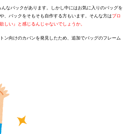
し
ク
い
し
ろんなバックがあります。しかし中にはお気に入りのバッグを
ウ
て
ィ
く
や、バックをそもそも自作する方もいます。そんな方は
ブロ
ン
だ
ド
さ
ウ
い
欲しい』と感じるんじゃないでしょうか。
で
(
開
新
き
し
トン向けのカバンを発見したため、追加でバッグのフレーム
ま
い
す
ウ
)
ィ
ン
ド
ウ
で
開
き
ま
す
)