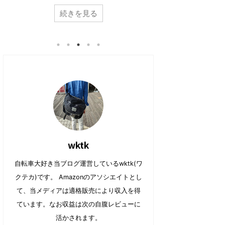
共
は
よね。 乗ってみるとわかるのですが本当に便利
きが高じて、購入
で
に
有
ク
共
は
でイイ。 ただ一点の致命的な問題を除いて
続きを見る
【カスタマイズ】ル
(
リ
有
ク
新
ッ
は・・・・それがデザインの問題。 そこで今
転車 プラチナマッ
(
リ
し
ク
新
ッ
回はこんな方向けの記事。 電動アシスト自転車
すべきか？ さて、
い
し
し
ク
ウ
て
（E-BIKE）が欲しいのだけど見た目がダサいし
辛い季節。。最近
い
し
ィ
く
ウ
て
ン
だ
なぁ。。。。デザインが良くテンションがあが
ったり。 がっつり
ィ
く
ド
さ
る電動アシストは無いのかな？ やっぱり気にな
ン
だ
ら、急な雨で出か
ウ
い
ド
さ
で
(
ってましたか。 電動アシスト自転車は特性上バ
部屋の中でも有酸
ウ
い
開
新
で
(
ッテリー積む必要もあり、野暮ったいデザイン
でイイですよね。
き
し
開
新
ま
い
になってしま ...
トネスバイクを、
き
し
す
ウ
ま
い
)
ィ
し フィットネスバイ 
す
ウ
共有:
ン
)
ィ
ド
共有:
ン
ウ
ク
F
ド
で
リ
a
ウ
開
ク
F
ッ
c
で
き
リ
a
ク
e
開
ま
ッ
c
wktk
し
b
き
す
ク
e
て
o
ま
)
し
b
T
o
す
て
o
w
k
)
自転車大好き当ブログ運営しているwktk(ワ
T
o
i
で
w
k
t
共
クテカ)です。 Amazonのアソシエイトとし
i
で
t
有
t
共
e
す
t
有
て、当メディアは適格販売により収入を得
r
る
e
す
で
に
r
る
共
は
ています。なお収益は次の自腹レビューに
で
に
有
ク
共
は
(
リ
活かされます。
有
ク
新
ッ