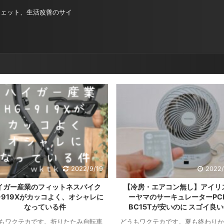
ジェット、生活改善のサイ
2022/9/19
2022/
イガー産業のフィットネスバイク
【冷房・エアコン無し】アイリ
-919Xがカッコよく、オシャレに
ーヤマのサーキュレーターPCF
なっている件
BC15Tが安いのに スゴイ良
もワクテカです。折りたたみ自転車
どうもワクテカです。夏も終わりか