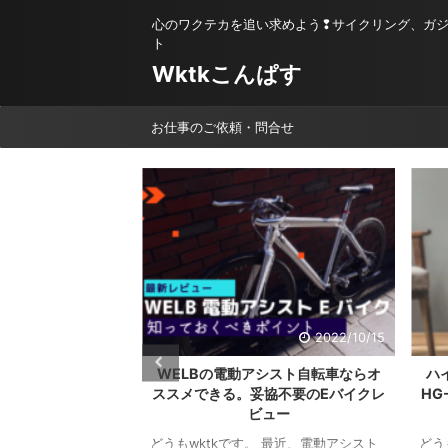
心のワクテカを追い求めよう❢サイクリング、ガ
ト
Wktkこんぱす
お仕事のご依頼・問合せ
2023/2/1
2022/10/15
活 】真冬に幸せす
WELBの電動アシスト自転車ならオ
ハ
がやばくてレビュー
ススメできる。妥協不要のEバイクレ
HG
ビュー
。最近の寒さはマジ
をフルで稼働させる
どうもwktkです。 最近、電動アシスト
どう