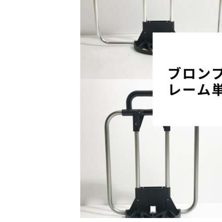
うとしているというのにかなり暑い。 そん
す。 さて釣りをしていると
で
に
共
は
続きを見る
続きを見
さの中ですが、私の部屋にはエアコンがあ
りしまったり結構忙しいし
有
ク
せん。この記事でもエアコンがないことを
こで今回はこんな方向けの記
(
リ
(
新
ッ
てますね。 【エアコン、暖房無し】電熱ベ
ノーストレスで出し入れし
し
ク
を室内用の服として使うのはオススメか？
法ないかなぁ？ OKです。
い
し
ウ
て
熱ベスト、電熱パンツ＞ そのため扇風機
つつ解決していきましょう。
ィ
く
ン
だ
ってた訳です。しかし扇風機だと、部屋の
ているので紹介していきます
ド
さ
用にはちょっと弱い。 そこで今回はこん
流でのシマノ スコーピオンB
ウ
い
で
(
向けの記事です。 部屋が暑いから、キュレ
ィネスが最高に楽しい件 結論
開
新
ーを購入しようと思ってるんだけど、どれ
ティカルレッグバッグエアボ
き
し
ま
い
のがおす ...
...
す
ウ
)
ィ
)
共有:
ン
ド
ウ
ク
F
ク
F
で
リ
a
リ
a
開
ッ
c
ッ
c
き
ク
e
ク
e
ま
し
b
し
b
す
て
o
て
o
)
o
T
o
k
w
k
で
i
で
共
t
共
有
t
有
す
e
す
る
r
る
で
に
で
に
共
は
共
は
有
ク
有
ク