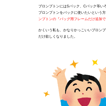
リ
(
リ
新
ッ
新
ッ
ブロンプトンにはSバック、Cバック等い
し
ク
し
ク
い
し
い
し
ウ
て
ウ
て
ブロンプトンをバックに使いたいという方
ィ
く
ィ
く
ン
だ
ン
だ
ンプトンの『バッグ用フレームだけ追加で
ド
さ
ド
さ
ウ
い
ウ
い
で
(
で
(
開
新
開
新
かくいう私も、かなりかっこいいブロンプ
き
し
き
し
ま
い
ま
い
だけ欲しくなりました。
す
ウ
す
ウ
ィ
)
ィ
ン
ン
ド
ド
ウ
ウ
で
で
開
開
き
き
ま
ま
す
す
)
)