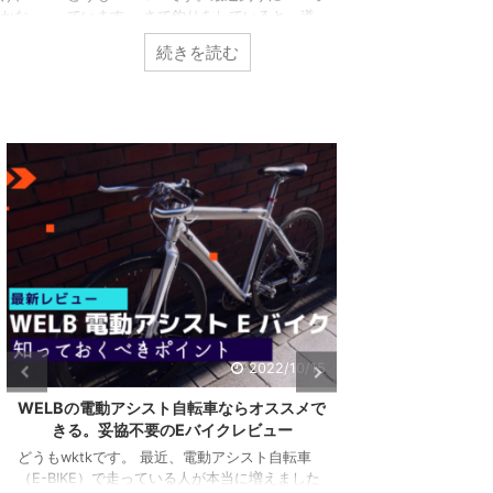
レベルですよね。 
かな
ています。 さて釣りをしていると、道
介してるように、私
私の
具を取り出したりしまったり結構忙しい
続きを読む
続き
がありません。 そ
の記
し、意外と面倒う。そこで今回はこんな
をしているわけです
ます
方向けの記事。 釣りの道具をノースト
も、寒さ対策として
ベス
レスで出し入れしたい！なにかいい方法
かったアイテムを紹
スメ
ないかなぁ？ OKです。この問題を深
今回はこんな方向け
その
掘りしつつ解決していきましょう。 今
に負けず頑張った1
し扇
回も自腹購入しているので紹介していき
えたいなぁ。なんか
と弱
ます。 【レビュー】渓流でのシマノ ス
です。 マジでいい
記事
コーピオンBFSによるベイトフィネスが
で自腹購入して紹介し
ター
最高に楽しい件 結論：DRESSのタクテ
がアンサ ...
どれ
ィカルレッグバッグエアボーン ランガ
ンスタ ...
共有:
共有:
ク
F
リ
a
ク
F
ッ
c
リ
a
ク
e
ッ
c
し
b
2022/10/15
ク
e
て
o
し
b
T
o
て
o
w
k
WELBの電動アシスト自転車ならオススメで
ハイガー産業のフ
T
o
i
で
w
k
きる。妥協不要のEバイクレビュー
919Xがカッコ
t
共
i
で
t
有
t
共
どうもwktkです。 最近、電動アシスト自転車
e
す
t
有
r
る
（E-BIKE）で走っている人が本当に増えました
どうもワクテカで
e
す
で
に
r
る