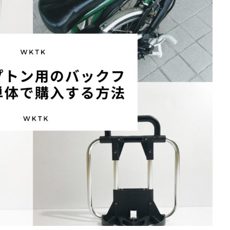
ね。 とはいえ以前から紹介してるように、私
、道具を取り出した
で
に
で
に
共
は
共
は
の部屋にはエアコンがありません。 それゆえに
る
続きを見る
、意外と面倒う。そ
有
ク
有
ク
色々な対策をしているわけです。さてそんな中
事。 釣りの道具を
リ
(
リ
新
ッ
新
ッ
でも、寒さ対策としてひときわ満足度の高かっ
たい！なにかいい方
し
ク
し
ク
たアイテムを紹介します。 そこで今回はこんな
この問題を深掘りし
い
し
い
し
ウ
て
ウ
て
方向けの記事。真冬の寒さに負けず頑張った1日
 今回も自腹購入し
ィ
く
ィ
く
を最高の気分で終えたいなぁ。なんかいい方法
ン
だ
ン
だ
。 【レビュー】渓
ド
さ
ド
さ
ない？ oK です。 マジでいいアイテムがあった
FSによるベイトフ
ウ
い
ウ
い
で
(
で
(
ので自腹購入して紹介します。 AD-X80がアン
：DRESSのタク
開
新
開
新
サ ...
ーン ランガンスタ
き
し
き
し
ま
い
ま
い
す
ウ
す
ウ
共有:
ィ
)
ィ
ン
ン
ク
F
ド
ド
リ
a
ウ
ウ
ッ
c
で
で
ク
e
開
開
し
b
き
き
て
o
ま
ま
T
o
す
す
w
k
)
)
i
で
t
共
t
有
e
す
r
る
で
に
共
は
有
ク
(
リ
新
ッ