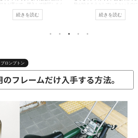
好きが高じて、購入して検証しまく
秋が始まろうとしているというのに
います。 【カスタマイズ】ルノー
り暑い。 そんな暑さの中ですが、
続きを読む
続きを読む
インチ 折りたたみ自転車 プラチナマ
部屋にはエアコンがありません。こ
8のカスタムするなら何をすべき
事でもエアコンがないことを言って
 さて、自転車好きには最近ちょっ
ね。 【エアコン、暖房無し】電熱
い季節。。最近は雨が多かったり、
トを室内用の服として使うのはオス
暑かったり。 がっつりトレーニン
か？＜電熱ベスト、電熱パンツ＞ 
ようと思ったら、急な雨で出かけら
ため扇風機を使ってた訳です。しか
い。そういう時でも部屋の中でも有
風機だと、部屋の排熱用にはちょっ
トレーニングでたら、ラクでイイで
い。 そこで今回はこんな方向けの
ブロンプトン
ね。 そうなるとお手頃なフィット
です。 部屋が暑いから、キュレー
バイクを、探す人が増えてきます。
を購入しようと思ってるんだけど、
し フィットネスバイ ...
を買うのがおす ...
用のフレームだけ入手する方法。
共有:
ク
F
ク
F
リ
a
リ
a
ッ
c
ッ
c
2023/3/21
2023/2/1
ク
e
ク
e
し
b
し
b
て
o
て
o
ィカルレッグバッグ
【エアコン無し生活 】真冬に幸せすぎる
T
o
T
o
w
k
w
k
メだったのでレビ
AD-X80がやばくてレビュー
で
i
で
共
t
共
どうもワクテカです。最近の寒さはマジでやば
有
t
有
い。エアコンをフルで稼働させるレベルですよ
釣りにハマっていま
e
す
e
す
る
r
る