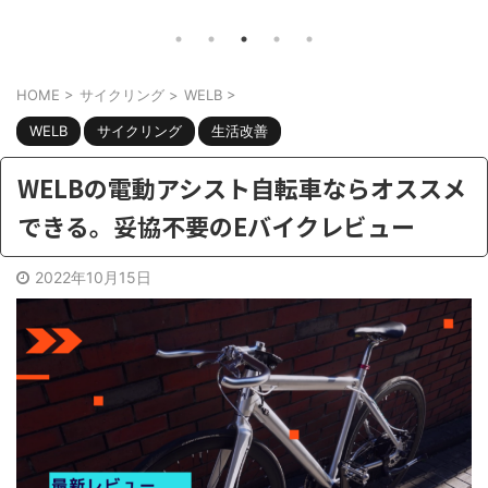
ナマッハ8のカスタムするなら何をすべ
ん。こ
題。
きか？ さて、自転車好きには最近ちょ
を言っ
。 電
っと辛い季節。。最近は雨が多かった
し】電
欲しい
HOME
>
サイクリング
>
WELB
>
り、外は暑かったり。 がっつりトレー
うのは
ニングしようと思ったら、急な雨で出
熱パン
ション
WELB
サイクリング
生活改善
かけられない。そういう時でも部屋の
た訳で
かな？
中でも有酸素トレーニングでたら、ラ
排熱用
WELBの電動アシスト自転車ならオススメ
電動ア
クでイイですよね。 そうなるとお手
回はこ
ー積む
できる。妥協不要のEバイクレビュー
頃なフィットネスバイクを、探す人が
暑いか
ンにな
増えてきます。しかし フィットネスバ
と思っ
2022年10月15日
イ ...
おす ...
共有:
共有:
ク
F
ク
リ
a
リ
ッ
c
ッ
ク
e
ク
し
b
し
て
o
て
T
o
T
w
k
w
i
で
i
t
共
t
t
有
t