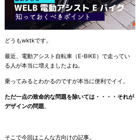
e
す
e
r
る
r
で
に
で
共
は
共
有
ク
有
(
リ
(
新
ッ
新
し
ク
し
い
し
い
ウ
て
ウ
どうもwktkです。
ィ
く
ィ
ン
だ
ン
ド
さ
ド
ウ
い
ウ
で
(
で
最近、電動アシスト自転車（E-BIKE）で走ってい
開
新
開
き
し
き
る人が本当に増えましたよね。
ま
い
ま
す
ウ
す
)
ィ
)
ン
乗ってみるとわかるのですが本当に便利でイイ。
ド
ウ
で
開
ただ一点の致命的な問題を除いては・・・・それが
き
ま
す
デザインの問題
。
)
そこで今回はこんな方向けの記事。