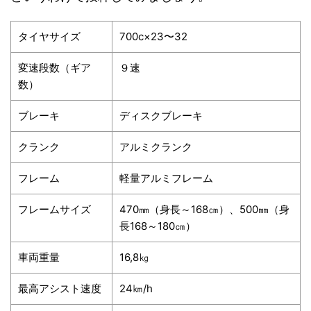
タイヤサイズ
700c×23〜32
変速段数（ギア
９速
数）
ブレーキ
ディスクブレーキ
クランク
アルミクランク
フレーム
軽量アルミフレーム
フレームサイズ
470㎜（身長～168㎝）、500㎜（身
長168～180㎝）
車両重量
16,8㎏
最高アシスト速度
24㎞/h