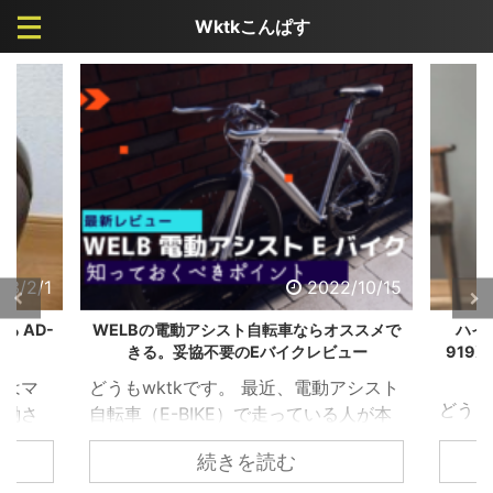
Wktkこんぱす
/10/15
2022/9/19
ススメで
ハイガー産業のフィットネスバイク HG-
【冷房
ュー
919Xがカッコよく、オシャレになっている
サーキ
件
アシスト
どうもワクテカです。折りたたみ自転
どうも
人が本
車が大好きが高じて、購入して検証し
け、秋
るとわ
続きを読む
まくっています。 【カスタマイズ】ル
にかな
 ただ
ノー20インチ 折りたたみ自転車 プラチ
が、私